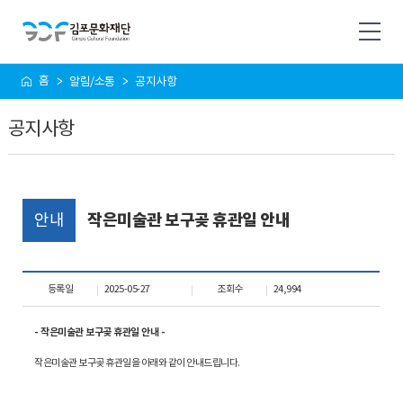
사
홈
알림/소통
공지사항
이
트
공지사항
맵
안내
작은미술관 보구곶 휴관일 안내
등록일
2025-05-27
조회수
24,994
- 작은미술관 보구곶 휴관일 안내 -
작은미술관 보구곶 휴관일을 아래와 같이 안내드립니다.