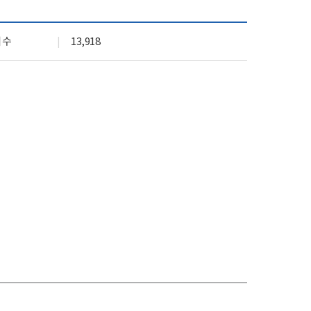
기관 상징 (CI)
실
문화곳간
회수
13,918
오시는 길