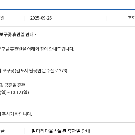
자료실
회원 전용 자료
록일
2025-09-26
조
보구곶 휴관일 안내 -
구곶 휴관일을 아래와 같이 안내드립니다.
 보구곶(김포시 월곶면 문수산로 373)
 및 공휴일 휴관
.(일) ~ 10. 12.(일)
 주시기 바랍니다.
전글
밀다리마을박물관 휴관일 안내