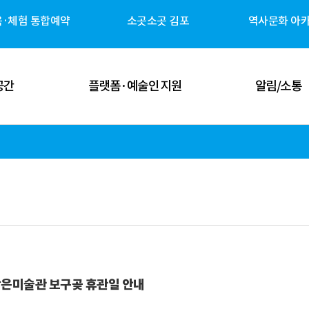
육·체험 통합예약
소곳소곳 김포
역사문화 아
공간
플랫폼·예술인 지원
알림/소통
 공간
김포예술인 지원
공지사항
 공간
김포 역사자원 캐릭터
고시/공고
체험 공간
G-ART Studio ↗
보도자료
 공간
소곳소곳 김포 ↗
뉴스레터
관안내
역사문화 아카이브 ↗
미디어 갤러리
은미술관 보구곶 휴관일 안내