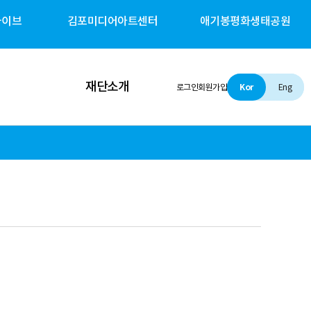
카이브
김포미디어아트센터
애기봉평화생태공원
재단소개
로그인
회원가입
Kor
Eng
인사말
설립 및 비전
조직소개
경영철학
경영공시