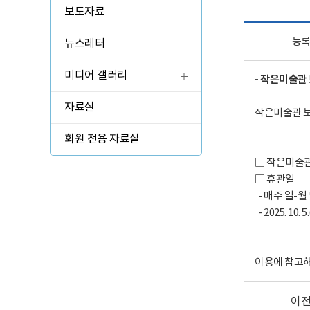
관람 가이드
보도자료
예매 안내
등
뉴스레터
교육·체험 신청 ↗
미디어 갤러리
- 작은미술관 
한옥 숙박 예약 ↗
자료실
작은미술관 보
회원 전용 자료실
□ 작은미술관
□ 휴관일
- 매주 일-월
- 2025. 10. 5
이용에 참고해
이