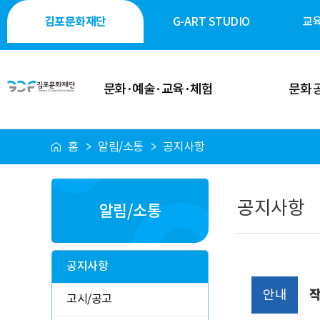
김포문화재단
G-ART STUDIO
교
문화·예술·교육·체험
문화 
홈
알림/소통
공지사항
이달의 일정
공연·축제
공연 안내
전시·미술
공지사항
알림/소통
전시 안내
역사·생태·
축제 안내
시민 소통
공지사항
행사 안내
시설 대
안내
작
고시/공고