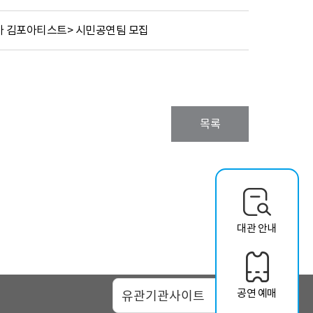
내가 김포아티스트> 시민공연팀 모집
목록
대관 안내
공연 예매
맵