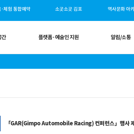
육·체험 통합예약
소곳소곳 김포
역사문화 아
공간
플랫폼·예술인 지원
알림/소통
 공간
김포예술인 지원
공지사항
 공간
김포 역사자원 캐릭터
고시/공고
체험 공간
G-ART Studio ↗
보도자료
 공간
소곳소곳 김포 ↗
뉴스레터
관안내
역사문화 아카이브 ↗
미디어 갤러리
「GAR(Gimpo Automobile Racing) 컨퍼런스」행