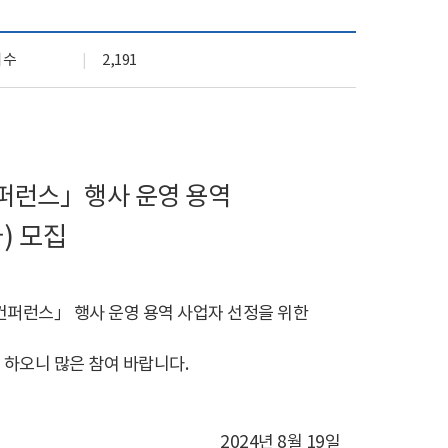
기관 상징 (CI)
실
문화곳간
회수
2,191
오시는 길
퍼런스
」
행사 운영 용역
자
)
모집
컨퍼런스
」
행사 운영 용역 사업자 선정을 위한
 하오니 많은 참여 바랍니다
.
2024
년
8
월
19
일