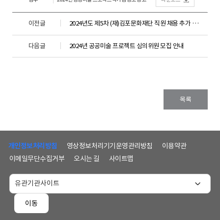
이전글
2024년도 제5차 (재)김포문화재단 직원 채용 추가 합격자 공고
다음글
2024년 공공미술 프로젝트 심의위원 모집 안내
목록
하
단
개인정보처리방침
영상정보처리기기운영관리방침
이용약관
메
이메일무단수집거부
오시는 길
사이트맵
뉴
및
홈
페
이동
이
지