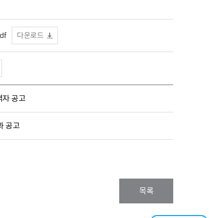
df
다운로드
격자 공고
과 공고
목록