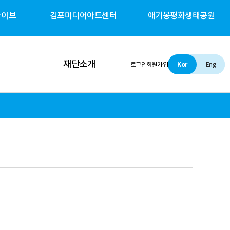
카이브
김포미디어아트센터
애기봉평화생태공원
재단소개
로그인
회원가입
Kor
Eng
인사말
설립 및 비전
조직소개
경영철학
경영공시