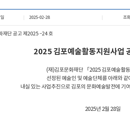
자료실
회원 전용 자료
록일
2025-02-28
조
화재단 공고 제
2025
–
24
호
2025
김포예술활동지원사업 공
(
재
)
김포문화재단
「
2025
김포예술활
선정된 예술인 및 예술단체를 아래와 같
내실 있는 사업추진으로 김포의 문화예술발전에 기
2025
년
2
월
28
일