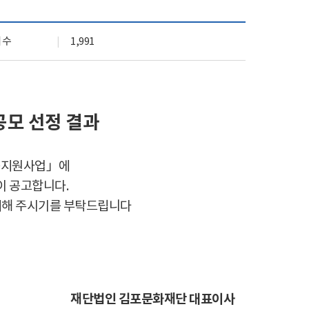
기관 상징 (CI)
실
문화곳간
회수
1,991
오시는 길
모 선정 결과
동지원사업
」
에
이 공고합니다
.
여해 주시기를 부탁드립니다
재단법인 김포문화재단 대표이사