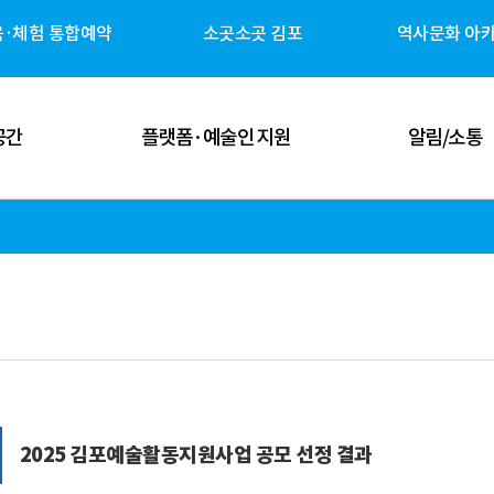
육·체험 통합예약
소곳소곳 김포
역사문화 아
공간
플랫폼·예술인 지원
알림/소통
 공간
김포예술인 지원
공지사항
 공간
김포 역사자원 캐릭터
고시/공고
체험 공간
G-ART Studio ↗
보도자료
 공간
소곳소곳 김포 ↗
뉴스레터
관안내
역사문화 아카이브 ↗
미디어 갤러리
2025 김포예술활동지원사업 공모 선정 결과