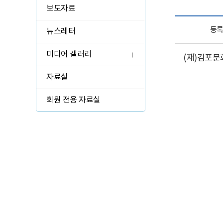
관람 가이드
보도자료
예매 안내
등
뉴스레터
교육·체험 신청 ↗
미디어 갤러리
(
재
)
김포문
한옥 숙박 예약 ↗
자료실
회원 전용 자료실