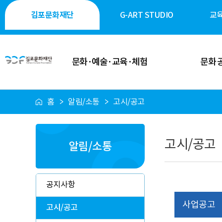
김포문화재단
G-ART STUDIO
교
문화·예술·교육·체험
문화 
홈
알림/소통
고시/공고
이달의 일정
공연·축제
공연 안내
전시·미술
고시/공고
알림/소통
전시 안내
역사·생태·
축제 안내
시민 소통
공지사항
행사 안내
시설 대
사업공고
고시/공고