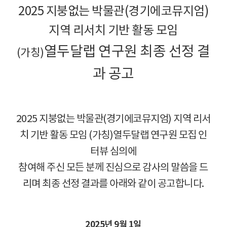
2025
지붕없는 박물관
(
경기에코뮤지엄
)
지역 리서치 기반 활동 모임
열두달랩 연구원 최종 선정 결
(
가칭
)
과 공고
2025
지붕없는 박물관
(
경기에코뮤지엄
)
지역 리서
치 기반 활동 모임
(
가칭
)
열두달랩 연구원 모집 인
터뷰 심의에
참여해 주신 모든 분께 진심으로 감사의 말씀을 드
리며 최종 선정 결과를 아래와 같이 공고합니다
.
2025
년
9
월
1
일