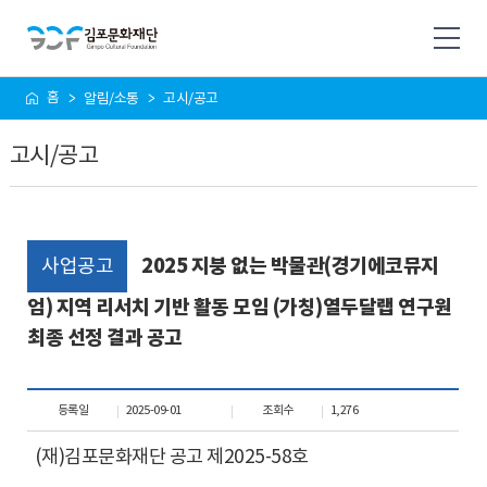
사
홈
알림/소통
고시/공고
이
트
고시/공고
맵
사업공고
2025 지붕 없는 박물관(경기에코뮤지
엄) 지역 리서치 기반 활동 모임 (가칭)열두달랩 연구원
최종 선정 결과 공고
등록일
2025-09-01
조회수
1,276
(
재
)
김포문화재단 공고 제
2025-58
호