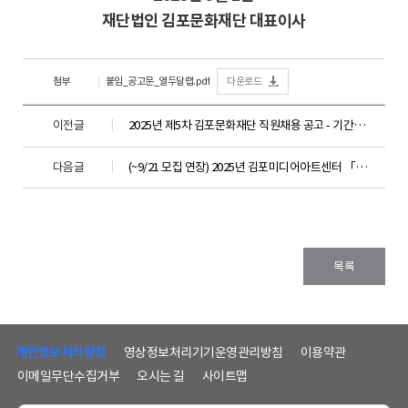
재단법인 김포문화재단 대표이사
첨부
붙임_공고문_열두달랩.pdf
다운로드
이전글
2025년 제5차 김포문화재단 직원채용 공고 - 기간제 근로자 1명(육아휴직대체) -
다음글
(~9/21 모집 연장) 2025년 김포미디어아트센터 「기막(GMAC)힌 창작소」 미디어아트 교육생 모집 공고
목록
하
단
개인정보처리방침
영상정보처리기기운영관리방침
이용약관
메
이메일무단수집거부
오시는 길
사이트맵
뉴
및