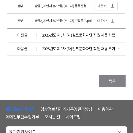
첨부
붙임1_제안서 평가위원(후보자) 등록 신청서식.hwp
다운로드
첨부
붙임2_제안서 평가위원(후보자) 모집 공고.pdf
다운로드
이전글
2026년도 제3차 (재)김포문화재단 직원 채용 최종 합격자 공고
다음글
2026년도 제3차 (재)김포문화재단 직원 채용 추가 합격자 공고
목록
하
단
개인정보처리방침
영상정보처리기기운영관리방침
이용약관
메
이메일무단수집거부
오시는 길
사이트맵
뉴
및
홈