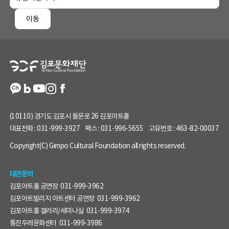
페
이동
이
지
정
보
(10110) 경기도 김포시 돌문로 26 김포아트홀
대표전화 :
031-999-3927
팩스 :
031-996-5655
고유번호 :
463-82-00037
Copyright(C) Gimpo Cultural Foundation all rights reserved.
대관문의
김포아트홀 공연장
031-999-3962
김포아트빌리지 아트센터 공연장
031-999-3962
김포아트홀 갤러리/세미나실
031-999-3974
통진두레문화센터
031-999-3986