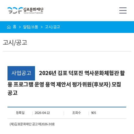
사
홈
알림/소통
고시/공고
이
트
고시/공고
맵
사업공고
2026년 김포 덕포진 역사문화체험관 활
용 프로그램 운영 용역 제안서 평가위원(후보자) 모집
공고
등록일
2026-04-22
조회수
905
(재)김포문화재단 공고 제2026-30호