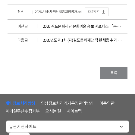
첨부
2026년 제4차 직원 채용 과정 공개.pdf
다운로드
이전글
2026 김포문화재단 문화예술 홍보 서포터즈 「문화G기」 추가모집 공고
다음글
2026년도 제1차 (재)김포문화재단 직원 채용 추가 합격자 공고
목록
하
단
개인정보처리방침
영상정보처리기기운영관리방침
이용약관
메
이메일무단수집거부
오시는 길
사이트맵
뉴
및
홈
페