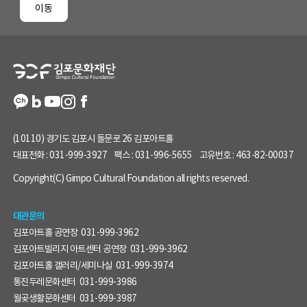
이동
이
지
정
보
(10110) 경기도 김포시 돌문로 26 김포아트홀
대표전화 :
031-999-3927
팩스 :
031-996-5655
고유번호 :
463-82-00037
Copyright(C) Gimpo Cultural Foundation all rights reserved.
대관문의
김포아트홀 공연장
031-999-3962
김포아트빌리지 아트센터 공연장
031-999-3962
김포아트홀 갤러리/세미나실
031-999-3974
통진두레문화센터
031-999-3986
월곶생활문화센터
031-999-3987