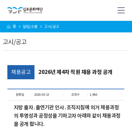
사
홈
알림/소통
고시/공고
이
트
고시/공고
맵
채용공고
2026년 제4차 직원 채용 과정 공개
등록일
2026-05-13
조회수
1,966
지방 출자
․
출연기관 인사
․
조직지침에 의거 채용과정
의 투명성과 공정성을 기하고자 아래와 같이 채용과정
을 공개 합니다
.