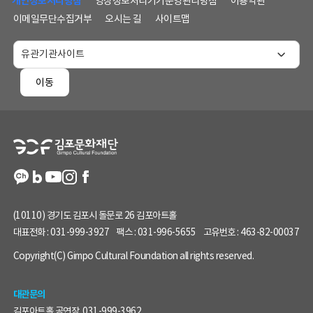
개인정보처리방침
영상정보처리기기운영관리방침
이용약관
메
이메일무단수집거부
오시는 길
사이트맵
뉴
및
홈
페
이동
이
지
정
보
(10110) 경기도 김포시 돌문로 26 김포아트홀
대표전화 :
031-999-3927
팩스 :
031-996-5655
고유번호 :
463-82-00037
Copyright(C) Gimpo Cultural Foundation all rights reserved.
대관문의
김포아트홀 공연장
031-999-3962