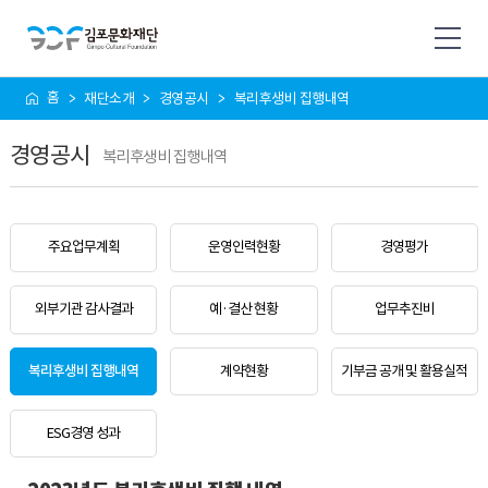
사
홈
재단소개
경영공시
복리후생비 집행내역
이
트
경영공시
맵
복리후생비 집행내역
주요업무계획
운영인력현황
경영평가
외부기관 감사결과
예·결산 현황
업무추진비
복리후생비 집행내역
계약현황
기부금 공개 및 활용실적
ESG경영 성과