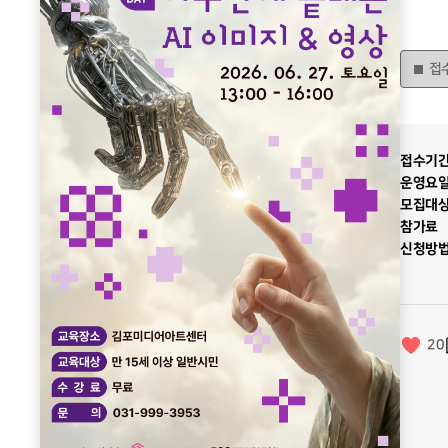
접
접수기
운영요
모집대
참가료
신청방
20