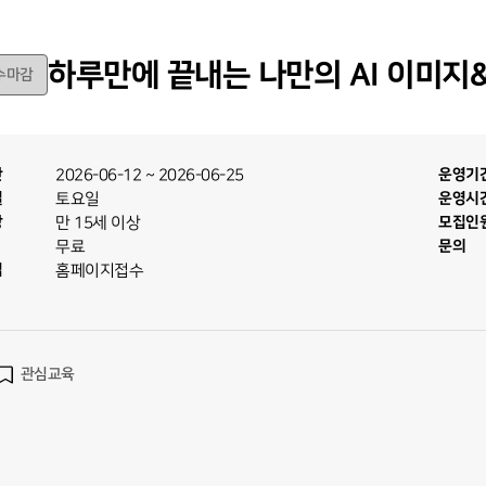
하루만에 끝내는 나만의 AI 이미지
수마감
간
2026-06-12
~
2026-06-25
운영기
일
토요일
운영시
상
만 15세 이상
모집인
무료
문의
법
홈페이지접수
관심교육