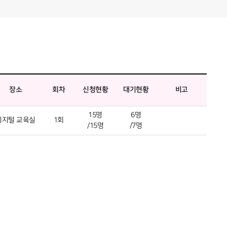
장소
회차
신청현황
대기현황
비고
15명
6명
디지털 교육실
1회
/15명
/7명