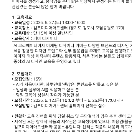
이미지를 생성하고, 움직임을 주어 짧은 영상까지 완성하는 원데이 클
관심있는 분들의 많은 참여 바랍니다.
1. 교육개요
• 교육일정
: 2026. 6. 27.(토) 13:00-16:00
• 교육장소
: 김포미디어아트센터 (경기도 김포시 모담공원로 170)
• 교육대상
:
만 15세 이상
일반시민
• 교육강사
: 키미 디자이너
AI 크리에이터이자 마케팅 디자이너 키미는 다양한 브랜드의 디자인 
AI를 활용한 디자인 트렌드와 실무 활용법을 주제로 교육을 진행하고 
이미지·영상 제작부터 콘텐츠 활용까지, 처음 접하는 분들도 쉽게 따라
중심의 AI 디자인 교육을 운영하고 있다.
2. 모집개요
• 모집인원
: 15명
- AI가 처음이지만, 하루만에 '괜찮은' 콘텐츠를 만들고 싶은 분
- 일상과 실무에 AI를 적용하고 싶은 분
- 당일 교육에 성실히 참여가 가능한 분
• 모집기간
: 2026. 6. 12.(금)
10:00 부터
~ 6. 25.(목) 17:00 까지
• 모집방법
: 김포미디어아트센터 홈페이지 선착순 접수
•
원활한 교육 진행을 위해 당일 취소 및 무단결석의 경우 추후 센터 교
•
제작된 모든 창제작 작품의 저작권은 교육생에게 있으나, 이용권(활용
김포미디어아트센터와 공동소유합니다. 센터는 작품의 내용과 의도가