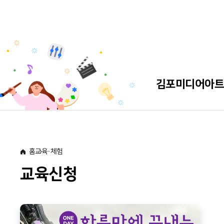
김포미디어아
센터소개
공간소개
이용안내
홈
교육·체험
교육신청
오시는 길