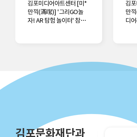
김포미디어아트센터 [미*
김포
만끽(滿噄)] '그리GO놀
만끽
자! AR 탐험 놀이터' 참여
디어
기관 모집
팡(M
기관
김포문화재단과