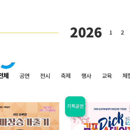
2026
1
2
전체
공연
전시
축제
행사
교육
체
축제
기획공연
기획공연
전시
교육
체험