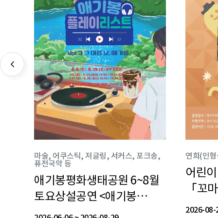
송,
마술, 어쿠스틱, 저글링, 서커스, 포크송,
연희(인형극)
설치
연희(인형
대중음악
회화
[미*만끽(滿噄)]
모담도
통진별빛
퓨전국악 등
어린이 아트스테이지
경계에서의 공존:
어린이
[김포 
김포문
연계
미디어유치원 'SUMMER
_(초
Dance
모담
월
애기봉평화생태공원 6~8월
애기봉평화생태공원 6~8월
[미*만끽(滿噄)]
[김포 
을
「꼬마장승 가출기」
우리사이의 공간
「꼬마
두번째
《미래
동네
PLAY'
한옥 
모집
어린이 아트스테이지
경계에서의 공존: 우리사이의
어린
김포
_(
통진별
토요상설공연 <애기봉
토요상설공연 <애기봉
미디어유치원 'SUMMER
두번
2026-07-28
~
2026-08-25
2026-07-
2026-08-
「꼬마장승 가출기」
공간
「꼬
《미
한옥
Dan
문화8
플레이리스트> Vol.3 그 여름
PLAY'
플레이리스트> Vol.3 그
2026-08-29
2026-04-14
~
~
2026-08-30
2026-12-31
2026-08-
2026-09-
2026-06-
장소
문화
모집
기타
김포
기타
2026-06-06
~
2026-08-29
장소
장소
애기봉평화생태공원
기타
장소