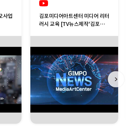
모사업
김포미디어아트센터 미디어 리터
러시 교육 [TV뉴스제작'김포데
스크']