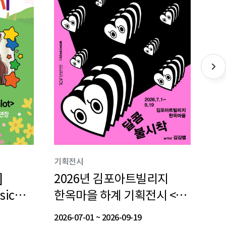
기획전시
버스킹
미디어아트
미디
공연
설치
나들이_
지
모담도담 예술 한옥 나들이_
김
]
센터
리지
2026년 김포아트빌리지
2026 광장 속 버스킹
K-콘텐츠 미디어아트
K
김
2
들이_
모담도담 예술 한옥 나들이_
아장아장
험
(중장년)우아한 한옥 나들이
2
장아장
K-콘텐츠 미디어아트
(중장년)우아한 한옥 나들이
2026 광장 속 버스킹
김포미
ic
시 <
한옥마을 하계 기획전시 <
기획전시 <영원한 안녕>
기획
기
마당>
2026년 김포아트빌리지
2026-04-08
~
2026-10-28
c
기획전시 <영원한 안녕>
2학기 
2026-08-06
~
2026-09-17
202
<
한옥마을 하계 기획전시 <
t>
 찾아온
달콤 불시착 : 한옥에 찾아온
스
걷
장소
장소
구래동 문화의 거리,
김포아트빌리지
당>
2026-07-01
2026-07-15
~
~
2026-09-19
2026-10-04
202
202
202
구래동 문화의 거리, 김포아트빌리지 미디어센터 앞
찾아온
달콤 불시착 : 한옥에 찾아온
김포아트빌리지 한옥마을
장소
김포아트빌리지
김포미디어아트센터
한옥마을