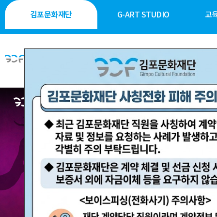
김포문화재단
G-ART STUDIO
교
문화·예술·교육·체험
문화 
이달의 일정
공연·축제
공연 안내
전시·미술
전시 안내
역사·생태·
축제 안내
시민 소통
행사 안내
시설 대