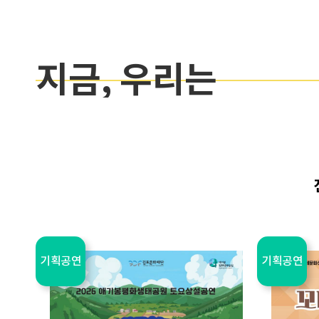
지금, 우리는
기획공연
기획공연
전시
교육
기획공연
기획공연
전시
교육
체험