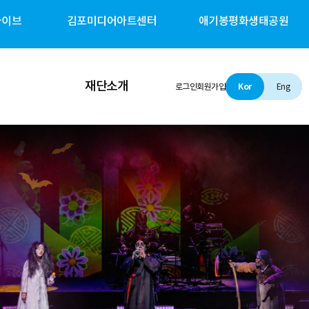
카이브
김포미디어아트센터
애기봉평화생태공원
재단소개
로그인
회원가입
Kor
Eng
인사말
설립 및 비전
조직소개
경영철학
경영공시