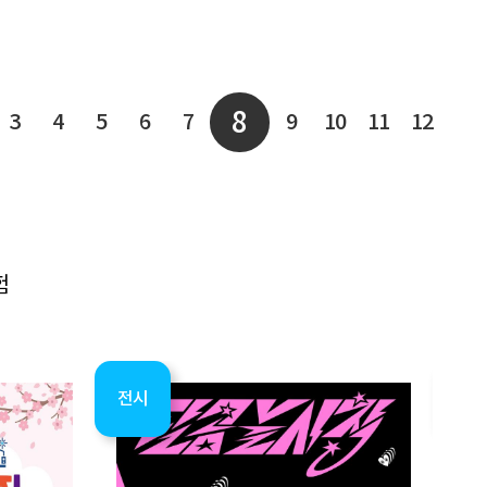
8
3
4
5
6
7
9
10
11
12
험
기획공연
전시
전시
교육
기획공
전시
전시
교육