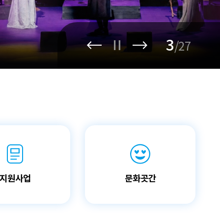
기관 상징 (CI)
실
문화곳간
3
/27
오시는 길
지원사업
문화곳간