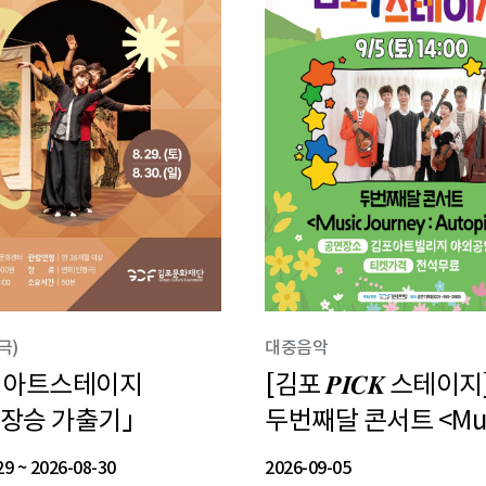
극)
축제
대중음악
어린이공연
기획전시
담 예술 한옥 나들이
음악야행 | K-POP
모담도담 예술 한옥 
2026 김포아트빌리
 아트스테이지
𝑰𝑪𝑲 스테이지]
화재단 소장전
2026 통진별빛음악야행
[김포 𝑷𝑰𝑪𝑲 스테이지
2026 통진두레문화
2026년 김포아트빌
모담도담 예술 한옥 나
등학교 고학년)오행오감
 Challenge 참가자
(영아·청년 양육자)
한옥마을 전통문화체
도담 예술 한옥 나들이
𝑷𝑰𝑪𝑲 스테이지]
[김포 𝑷𝑰𝑪𝑲 스테이지]
(영아·청년 양육자)아
2026 김포아트빌리지
장승 가출기」
달 콘서트
를 꿈꾸는 한강
두번째달 콘서트 <Mus
기획공연 <어린이
한옥마을 하계 기획전
나들이
한옥 나들이
프로그램<한옥 문화
이 아트스테이지
문화재단 소장전
초등학교 고학년)오행오감
빛음악야행 | K-POP
2026 통진두레문화센터
2026년 김포아트빌리지
2026-08-15
~
2026-08-16
째달 콘서트
2026 통진별빛음악야행
두번째달 콘서트 <Musi
한옥 나들이
한옥마을 전통문화체험
11
15
~
~
2026-08-29
2026-08-16
2026-09-02
2026-08-08
~
~
2026-09-16
2026-12-19
마장승 가출기」
래를 꿈꾸는 한강
 나들이
ce Challenge 참가자
기획공연 <어린이
한옥마을 하계 기획전시 
경》
Journey : Autopilo
아트스테이지>
달콤 불시착 : 한옥에
장소
김포아트빌리지
Journey : Autopilot>
프로그램<한옥 문화마
29
05
23
~
~
2026-08-30
2026-12-31
2026-09-05
2026-06-27
2026-07-01
~
~
2026-10-25
2026-09-19
김포아트빌리지
김포 마송중앙공원
8경》
아트스테이지>
달콤 불시착 : 한옥에 
아트빌리지 한옥마을
김포아트빌리지 한옥마을
김포아트빌리지 한옥마을
김포아트빌리지,
장소
김포 마송중앙공원
장소
장소
김포아트빌리지 -
한옥마을
김포아트빌리지