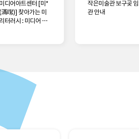
미디어아트센터 [미*
작은미술관 보구곶 
(滿噄)] 찾아가는 미
관 안내
리터러시 : 미디어 앙
edia Enfant) 참여
 모집!(완료)