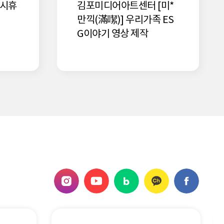
임시휴
김포미디어아트센터 [미*
만끽(滿噄)] 우리가족 ES
G이야기 영상 제작