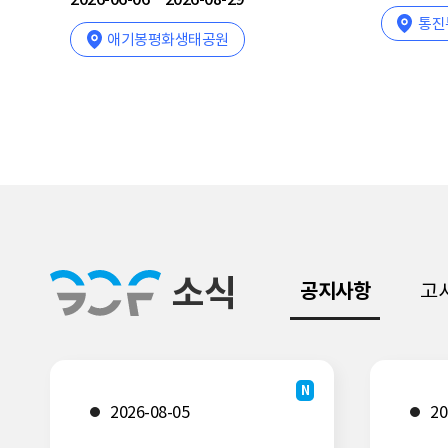
날, 애기봉
장소
장소
통진두레문화센터
밀다리마을박물관
장소
장소
장소
여름 날, 애기봉
통진두레문화센터
밀다리마을박물관
통진
김포
밀다
날짜
날짜
2026-06-06
2026-07-28
~
~
2026-
2026-
날짜
날짜
2026-08-29
2026-04-14
~
~
2026-
2026-
날짜
날짜
날짜
날짜
애기봉평화생태공원
08-29
08-25
날짜
08-30
12-31
야외
시간
시간
13:30
13:00~15:00
시간
시간
자세히보기
자세히보기
자
자
자
자세히보기
자세히보기
자
자
소식
공지사항
고
N
2026-08-05
20