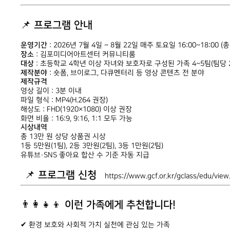
📌
프로그램 안내
운영기간
: 2026년 7월 4일 ~ 8월 22일 매주 토요일 16:00~18:00 
장소
: 김포미디어아트센터 커뮤니티룸
대상
: 초등학교 4학년 이상 자녀와 보호자로 구성된 가족 4~5팀(팀당 2
제작분야
: 숏폼, 브이로그, 다큐멘터리 등 영상 콘텐츠 전 분야
제작규격
영상 길이 : 3분 이내
파일 형식 : MP4(H.264 권장)
해상도 : FHD(1920×1080) 이상 권장
화면 비율 : 16:9, 9:16, 1:1 모두 가능
시상내역
총 13만 원 상당 상품권 시상
1등 5만원(1팀), 2등 3만원(2팀), 3등 1만원(2팀)
유튜브·SNS 좋아요 합산 수 기준 자동 지급
📌
프로그램 신청
https://www.gcf.or.kr/gclass/edu/
👨‍👩‍👧‍👦
이런 가족에게 추천합니다!
✔ 환경 보호와 사회적 가치 실천에 관심 있는 가족