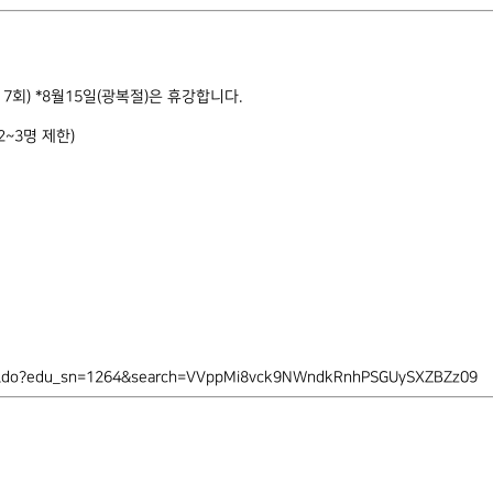
(총 7회) *8월15일(광복절)은 휴강합니다.
~3명 제한)
view.do?edu_sn=1264&search=VVppMi8vck9NWndkRnhPSGUySXZBZz09