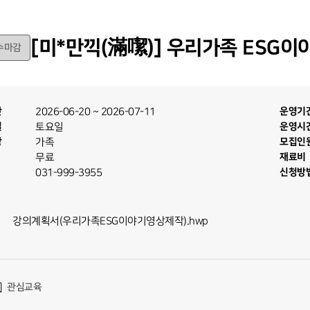
[미*만끽(滿噄)] 우리가족 ESG이
수마감
간
2026-06-20
~
2026-07-11
운영기
일
토요일
운영시
상
가족
모집인
무료
재료비
031-999-3955
신청방
강의계획서(우리가족ESG이야기영상제작).hwp
관심교육