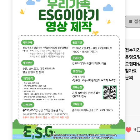
접
접수기
운영요
모집대
참가료
문의
9