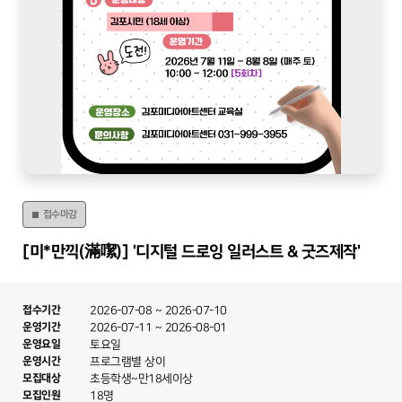
접수마감
[미*만끽(滿噄)] '디지털 드로잉 일러스트 & 굿즈제작'
접수기간
2026-07-08
~
2026-07-10
운영기간
2026-07-11
~
2026-08-01
운영요일
토요일
운영시간
프로그램별 상이
모집대상
초등학생~만18세이상
모집인원
18명