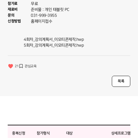
참가료
무료
재료비
준비물 : 개인 태블릿 PC
문의
031-999-3955
신청방법
홈페이지접수
4회차_강의계획서_이모티콘제작.hwp
5회차_강의계획서_이모티콘제작.hwp
21
관심교육
목록
중복신청
참가형식
대상
상세프로그램명