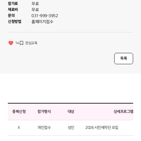
참가료
무료
재료비
무료
문의
031-999-3952
신청방법
홈페이지접수
14
관심교육
목록
중복신청
참가형식
대상
상세프로그램명
X
개인접수
성인
2026 시민제작단 모집