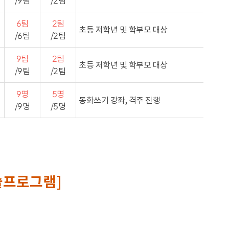
/9팀
/2팀
6팀
2팀
초등 저학년 및 학부모 대상
/6팀
/2팀
9팀
2팀
초등 저학년 및 학부모 대상
/9팀
/2팀
9명
5명
동화쓰기 강좌, 격주 진행
/9명
/5명
술프로그램]