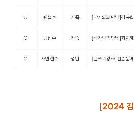
O
팀접수
가족
[작가와의만남]김규희
O
팀접수
가족
[작가와의만남]최지혜
O
개인접수
성인
[글쓰기강좌]신춘문예
[2024