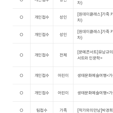
차)
[원데이클래스]가죽 카
O
개인접수
성인
차)
[원데이클래스]가죽 카
O
개인접수
성인
차)
[문예콘서트]유남규의 
O
개인접수
전체
서트와 인문학>
O
개인접수
어린이
생태문화예술여행<가을
O
개인접수
어린이
생태문화예술여행<가을
O
팀접수
가족
[작가와의만남]박경희