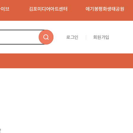
카이브
김포미디어아트센터
애기봉평화생태공원
로그인
회원가입
김포문화재단 문화예술 교육/체험
통합예약
언제, 어디서나 쉽게 김포문화재단의
다양한 프로그램을 만나보세요!
항