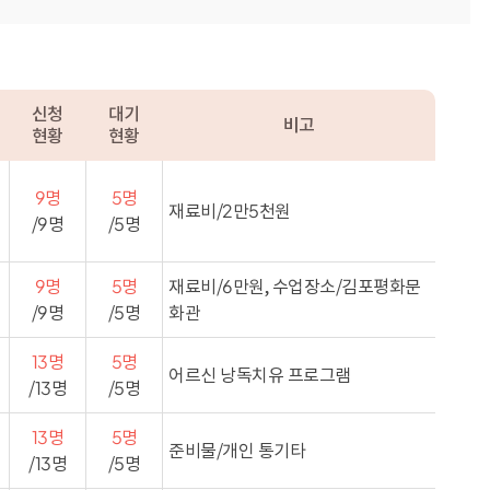
신청
대기
비고
현황
현황
9명
5명
재료비/2만5천원
/9명
/5명
9명
5명
재료비/6만원, 수업장소/김포평화문
/9명
/5명
화관
13명
5명
어르신 낭독치유 프로그램
/13명
/5명
13명
5명
준비물/개인 통기타
/13명
/5명