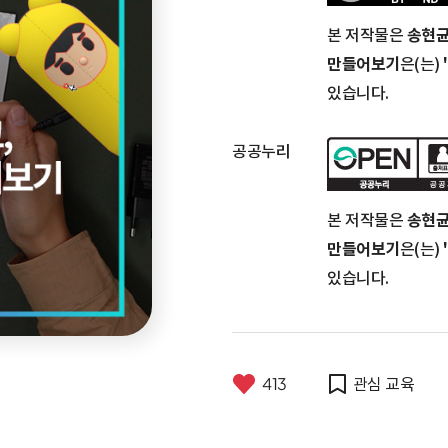
본 저작물은
송현
만들어보기
은(는)
있습니다.
공공누리
본 저작물은
송현
만들어보기
은(는)
있습니다.
413
관심 교육