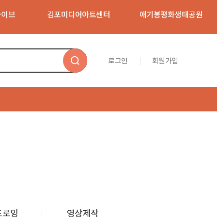
카이브
김포미디어아트센터
애기봉평화생태공원
로그인
회원가입
김포문화재단 문화예술 교육/체험
통합예약
언제, 어디서나 쉽게 김포문화재단의
다양한 프로그램을 만나보세요!
드로잉
영상제작