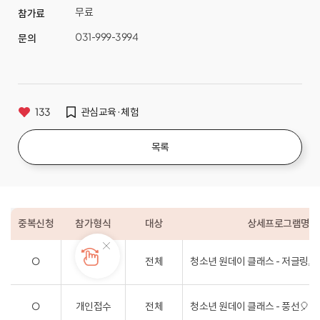
무료
참가료
031-999-3994
문의
133
관심교육·체험
목록
중복신청
참가형식
대상
상세프로그램명
O
개인접수
전체
청소년 원데이 클래스 - 저글링
O
개인접수
전체
청소년 원데이 클래스 - 풍선🎈