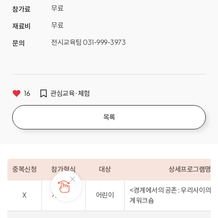
무료
참가료
무료
재료비
전시교육팀 031-999-3973
문의
16
관심교육·체험
목록
중복신청
참가형식
대상
상세프로그램명
<경계에서의 공존 : 우리사이의 
X
개인접수
어린이
계워크숍