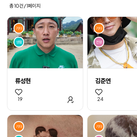
작
총
10
건 /
1
페이지
기타
기타
생활
전문
류성현
김준연
관심 작가 추가
19
24
기타
기타