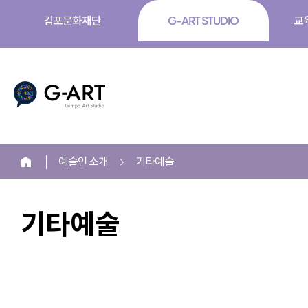
김포문화재단
G-ART STUDIO
교
G-ART
예술인 소개
기타예술
홈
기타예술
본
문
시