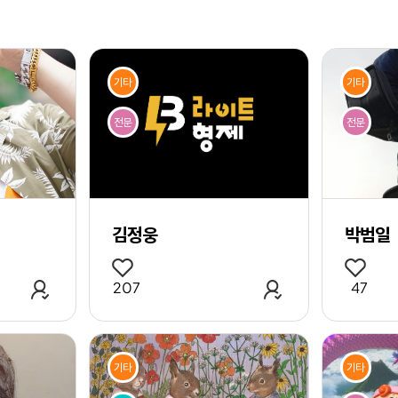
검
색
기타
기타
전문
전문
김정웅
박범일
관심 작가 추가
관심 작가 추가
207
47
기타
기타