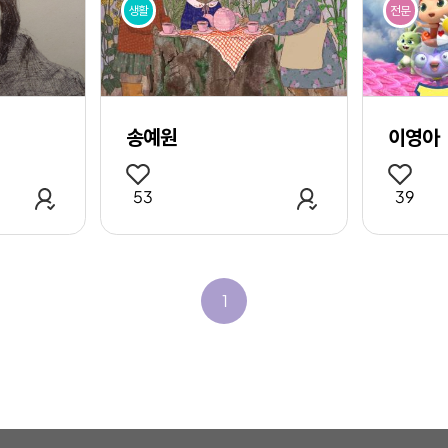
생활
전문
송예원
이영아
관심 작가 추가
관심 작가 추가
53
39
1