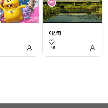
전문
이상학
관심 작가 추가
관심 작
38