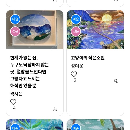
미술
미술
전문
전문
한계가 없는 산,
고양이의 작은소원
누구도 낙담하지 않는
성여운
곳, 절망을 느낀다면
그렇다고 느끼는
3
관심 
해석만 있을 뿐
곽시은
4
관심 작품 추가
미술
미술