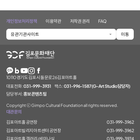
개인정보처리정책
이용약관
저작권 권리
FAQ
유관기관사이트
이동
김포문화재단
10110 경기도 김포시 돌문로 26 김포아트홀
대표전화 :
031-999-3931
팩스 :
031-996-1587(G-Art Studio담당자)
담당부서 :
홍보콘텐츠팀
Copyright ⓒ Gimpo Cultural Foundation all rights reserved.
대관문의
김포아트홀 공연장
031-999-3962
김포아트빌리지 아트센터 공연장
031-999-3962
김포아트홀 갤러리/세미나실
031-999-3974