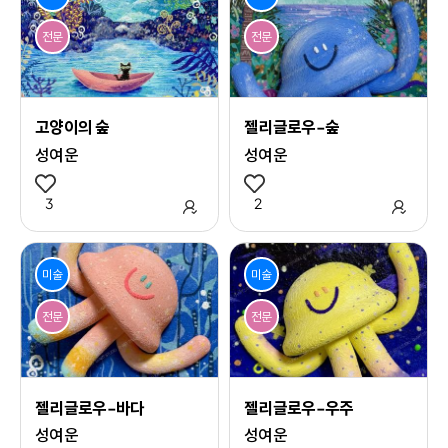
전문
전문
고양이의 숲
젤리글로우-숲
성여운
성여운
3
관심 작품 추가
2
관심 
미술
미술
전문
전문
젤리글로우-바다
젤리글로우-우주
성여운
성여운