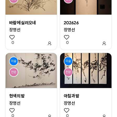
바람에 실려오네
202626
장명선
장명선
0
관심 작품 추가
0
관심 
미술
미술
전문
전문
현색의 밤
아침과 밤
장명선
장명선
0
관심 작품 추가
0
관심 