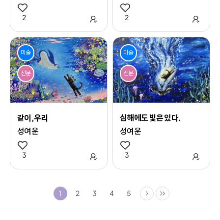
2
관심 작품 추가
2
관심 
미술
미술
전문
전문
같이,우리
심해에도 빛은 있다.
성여운
성여운
3
관심 작품 추가
3
관심 
다음
마지막
1
2
3
4
5