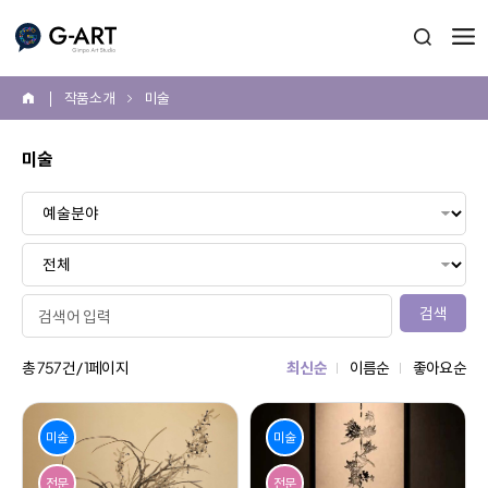
G-ART
검색 열
작품 소개
미술
홈
미술
본
문
시
작
게
검색
시
물
총
757
건 /
1
페이지
최신순
이름순
좋아요순
검
색
미술
미술
전문
전문