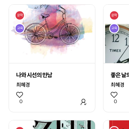
문학
문학
교육
교육
나와 시선의 만남
좋은 날
최혜경
최혜경
관심 작품 추가
0
0