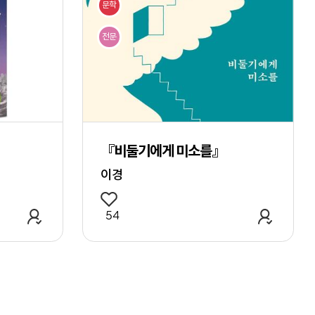
문학
전문
『비둘기에게 미소를』
이경
관심 작품 추가
관심 작
54
막