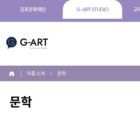
김포문화재단
G-ART STUDIO
교
G-ART
작품 소개
문학
홈
문학
본
문
시