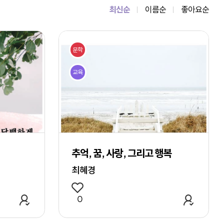
최신순
이름순
좋아요순
문학
교육
추억, 꿈, 사랑, 그리고 행복
최혜경
관심 작품 추가
관심 작
0