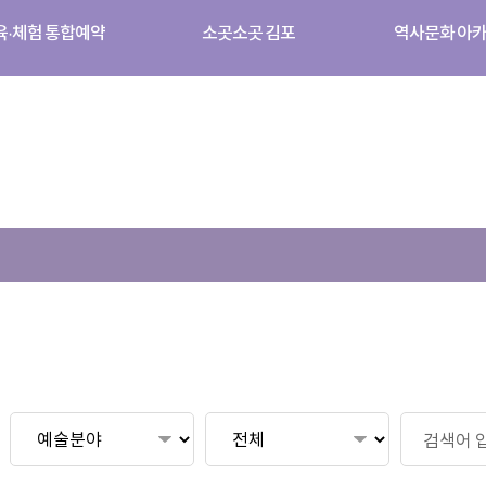
육·체험 통합예약
소곳소곳 김포
역사문화 아
게
시
물