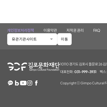
개인정보처리정책
이용약관
저작권 권리
FAQ
유관기관사이트
이동
김포문화재단
10110 경기도 김포시 돌문로 26
대표전화 :
031-999-3931
팩스 
Copyright ⓒ Gimpo Cultural Fo