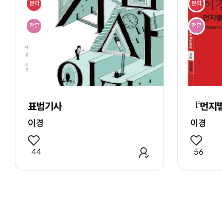
문학
문학
전문
전문
표범기사
『먼지
이경
이경
관심 작품 추가
44
56