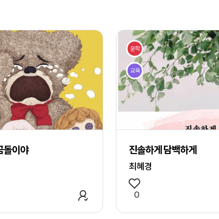
검
색
문학
교육
곰돌이야
진솔하게 담백하게
최혜경
관심 작품 추가
0