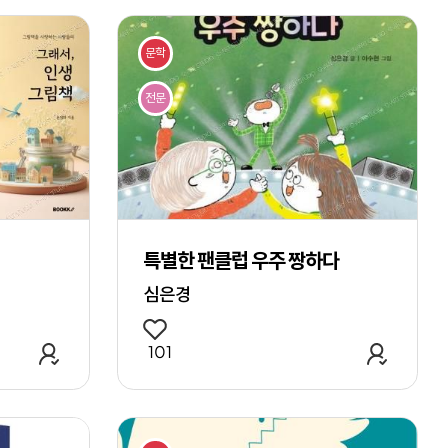
문학
전문
특별한 팬클럽 우주 짱하다
심은경
관심 작품 추가
관심 작
101