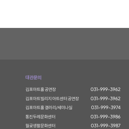
대관문의
031-999-3962
김포아트홀 공연장
031-999-3962
김포아트빌리지 아트센터 공연장
031-999-3974
김포아트홀 갤러리/세미나실
031-999-3986
통진두레문화센터
031-999-3987
월곶생활문화센터