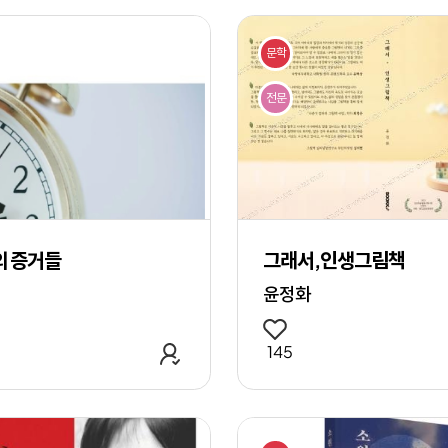
문학
전문
의 증거들
그래서,인생그림책
윤정화
관심 작품 추가
145