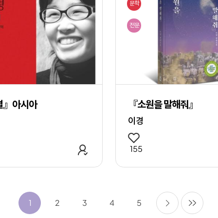
문학
전문
별』아시아
『소원을 말해줘』
이경
관심 작품 추가
155
다음
마지
1
2
3
4
5