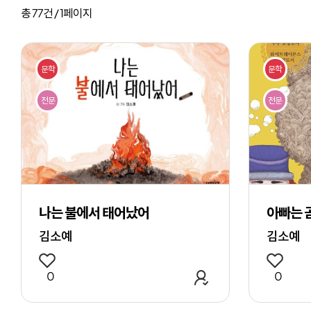
작
총
77
건 /
1
페이지
문학
문학
전문
전문
나는 불에서 태어났어
아빠는 
김소예
김소예
관심 작품 추가
0
0