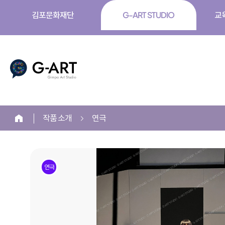
김포문화재단
G-ART STUDIO
교
G-ART
작품 소개
연극
홈
본
문
연극
시
작