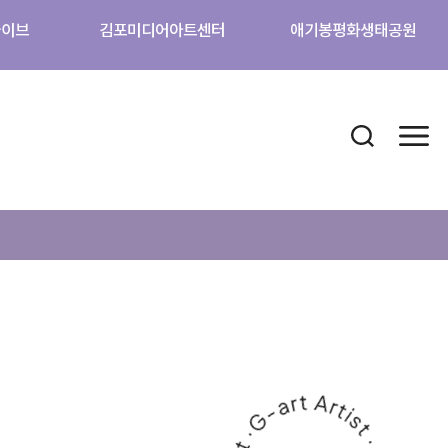
카이브
김포미디어아트센터
애기봉평화생태공원
검색 열기
메