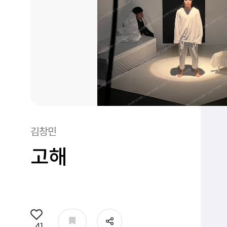
김창민
고해
공유
41