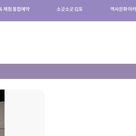
육·체험 통합예약
소곳소곳 김포
역사문화 아