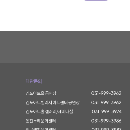
대관문의
031-999-3962
김포아트홀 공연장
031-999-3962
김포아트빌리지 아트센터 공연장
031-999-3974
김포아트홀 갤러리/세미나실
031-999-3986
통진두레문화센터
031-999-3987
월곶생활문화센터