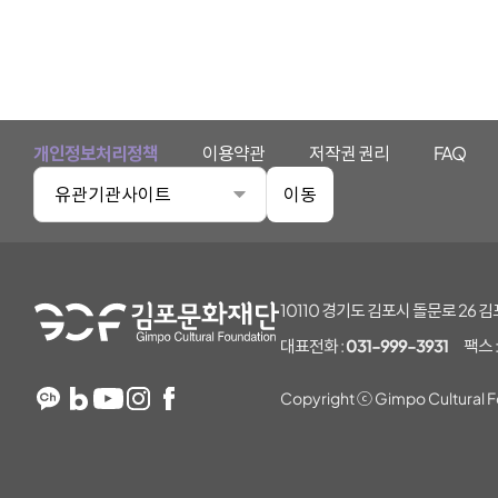
개인정보처리정책
이용약관
저작권 권리
FAQ
유관기관사이트
이동
김포문화재단
10110 경기도 김포시 돌문로 26
대표전화 :
031-999-3931
팩스 
Copyright ⓒ Gimpo Cultural Fo