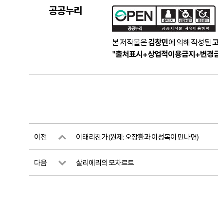
공공누리
본 저작물은
김창민
에 의해 작성된
"출처표시+상업적이용금지+변경
이전
이태리찬가 (원제: 오장환과 이성복이 만나면)
다음
살리에리의 모차르트