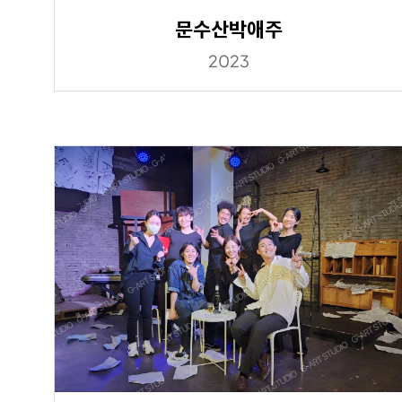
문수산박애주
2023