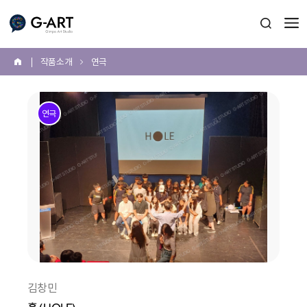
G-ART
검색 열
작품 소개
연극
홈
본
문
연극
시
작
김창민