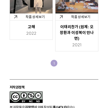
작품 상세보기
작품 상세보기
고해
이태리찬가 (원제: 오
장환과 이성복이 만나
2022
면)
2021
1
저작권정책
본 저작물은
김창민
에 의해 작성된
홀 ( HOLE)
은(는)