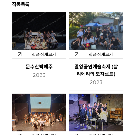
작품목록
작품 상세보기
작품 상세보기
문수산박애주
밀양공연예술축제 (살
리에리의 모차르트)
2023
2023