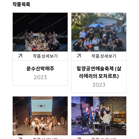
작품목록
작품 상세보기
작품 상세보기
문수산박애주
밀양공연예술축제 (살
리에리의 모차르트)
2023
2023