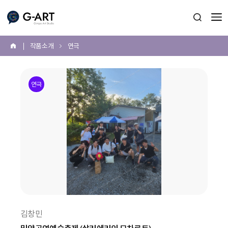
G-ART
검색 열
작품 소개
연극
홈
본
문
연극
시
작
김창민