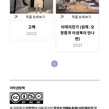
작품 상세보기
작품 상세보기
고해
이태리찬가 (원제: 오
장환과 이성복이 만나
2022
면)
2021
1
저작권정책
본 저작물은
김창민
에 의해 작성된
밀양공연예술축제 (살리에리의 모