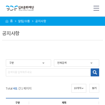
사
홈
알림/소통
공지사항
이
트
공지사항
맵
Total
481
건 1 페이지
구분
제목