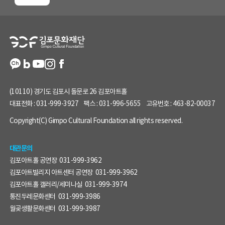
지
정
보
(10110) 경기도 김포시 돌문로 26 김포아트홀
대표전화 :
031-999-3927
팩스 :
031-996-5655
고유번호 :
463-82-00037
Copyright(C) Gimpo Cultural Foundation all rights reserved.
대관문의
김포아트홀 공연장
031-999-3962
김포아트빌리지 아트센터 공연장
031-999-3962
김포아트홀 갤러리/세미나실
031-999-3974
통진두레문화센터
031-999-3986
월곶생활문화센터
031-999-3987