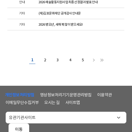
안내
2026 예술활동지원사업 최종 선정결과 발표 안내
기타
(재)김포문화재단 공개감사 안내문
기타
2026 병오년, 새해 복 많이 받으세요!
1
2
3
4
5
하
단
개인정보처리방침
영상정보처리기기운영관리방침
이용약관
메
이메일무단수집거부
오시는 길
사이트맵
뉴
및
홈
페
이동
이