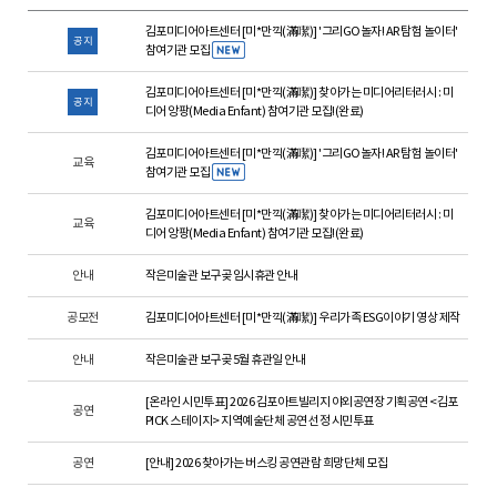
김포미디어아트센터 [미*만끽(滿噄)] '그리GO놀자! AR 탐험 놀이터'
공지
참여기관 모집
김포미디어아트센터 [미*만끽(滿噄)] 찾아가는 미디어리터러시 : 미
공지
디어 앙팡(Media Enfant) 참여기관 모집!(완료)
김포미디어아트센터 [미*만끽(滿噄)] '그리GO놀자! AR 탐험 놀이터'
교육
참여기관 모집
김포미디어아트센터 [미*만끽(滿噄)] 찾아가는 미디어리터러시 : 미
교육
디어 앙팡(Media Enfant) 참여기관 모집!(완료)
안내
작은미술관 보구곶 임시휴관 안내
공모전
김포미디어아트센터 [미*만끽(滿噄)] 우리가족 ESG이야기 영상 제작
안내
작은미술관 보구곶 5월 휴관일 안내
[온라인 시민투표] 2026 김포아트빌리지 야외공연장 기획공연 <김포
공연
PICK 스테이지> 지역예술단체 공연 선정 시민투표
공연
[안내] 2026 찾아가는 버스킹 공연관람 희망단체 모집