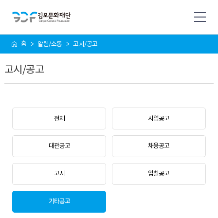
사
홈
알림/소통
고시/공고
이
트
고시/공고
맵
전체
사업공고
대관공고
채용공고
고시
입찰공고
기타공고