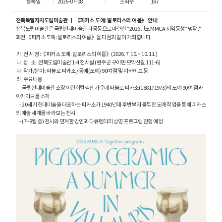
등록일
2026-07-08
조회수
187
전북특별자치도립미술관 ㅣ 《피카소 도예: 발로리스의 여름》 안내
전북도립미술관은 국립현대미술관과 공동으로 마련한 “2026년도 MMCA 지역동행” 명작순
회전 《피카소 도예: 발로리스의 여름》을 다음과 같이 개최합니다.
가. 전 시 명 :《피카소 도예: 발로리스의 여름》(2026. 7. 10. ~ 10. 11.)
나. 장 소 : 전북도립미술관 1-4 전시실 (완주군 구이면 모악산길 111-6)
다. 작가/분야 : 파블로 피카소 / 공예(도예) 90여 점 및 아카이브 등
라. 주요내용
- 국립현대미술관 소장 이건희컬렉션 가운데 파블로 피카소(1881?1973)의 도예 90여 점과
아카이브를 소개
- 20세기 현대미술을 대표하는 피카소가 1940년대 후반부터 몰두한 도예 작업을 통해 피카소
의 예술 세계를 바라보는 전시
- (7~8월 중) 전시와 연계한 강연과 다큐멘터리 상영 프로그램 진행 예정