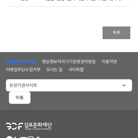
목록
하
단
개인정보처리방침
영상정보처리기기운영관리방침
이용약관
메
이메일무단수집거부
오시는 길
사이트맵
뉴
및
홈
페
이동
이
지
정
보