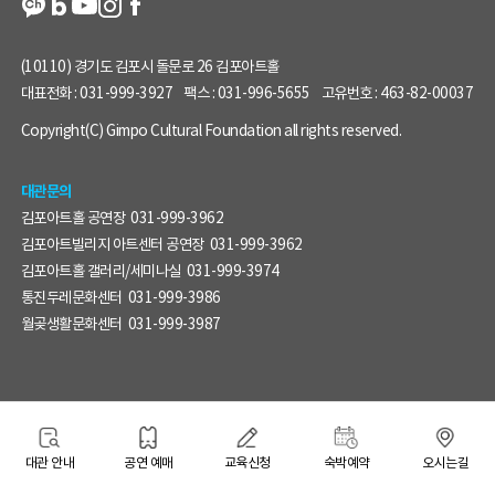
(10110) 경기도 김포시 돌문로 26 김포아트홀
대표전화 :
031-999-3927
팩스 :
031-996-5655
고유번호 :
463-82-00037
Copyright(C) Gimpo Cultural Foundation all rights reserved.
대관문의
김포아트홀 공연장
031-999-3962
김포아트빌리지 아트센터 공연장
031-999-3962
김포아트홀 갤러리/세미나실
031-999-3974
통진두레문화센터
031-999-3986
월곶생활문화센터
031-999-3987
대관 안내
공연 예매
교육신청
숙박예약
오시는길