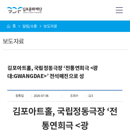
사
홈
알림/소통
보도자료
이
트
보도자료
맵
김포아트홀, 국립정동극장 ‘전통연희극 <광
대:GWANGDAE>’ 전석매진으로 성
등록일
2026-07-06
조회수
123
김포아트홀
,
국립정동극장
‘
전
통연희극
<
광