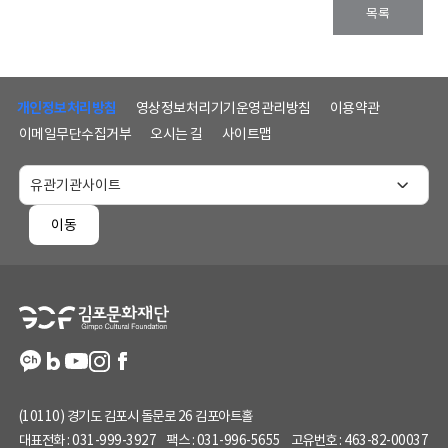
목록
하
단
개인정보처리방침
영상정보처리기기운영관리방침
이용약관
메
이메일무단수집거부
오시는 길
사이트맵
뉴
및
홈
페
이동
이
지
정
보
(10110) 경기도 김포시 돌문로 26 김포아트홀
대표전화 :
031-999-3927
팩스 :
031-996-5655
고유번호 :
463-82-00037