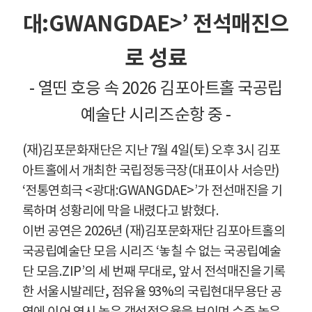
대
:GWANGDAE>’
전석매진으
로 성료
-
열띤 호응 속
2026
김포아트홀 국공립
예술단 시리즈
순항 중
-
(
재
)
김포문화재단은 지난
7
월
4
일
(
토
)
오후
3
시 김포
아트홀에서 개최한
국립정동극장
(
대표이사 서승만
)
‘
전통연희극
<
광대
:GWANGDAE>’
가 전선매진
을 기
록하며 성황리에 막을 내렸다고 밝혔다
.
이번 공연은
2026
년
(
재
)
김포문화재단 김포아트홀의
국공립예술단 모음
시리즈
‘
놓칠 수 없는 국공립예술
단 모음
.ZIP’
의 세 번째 무대로
,
앞서 전석매진을
기록
한 서울시발레단
,
점유율
93%
의 국립현대무용단 공
연에 이어
역시 높은 객석점유율을 보이며 수준 높은