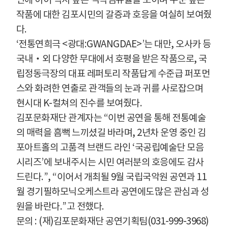
작품에 대한 김포시민의 갈증과 호
응을 여실히 보여줬
다
.
‘
전통연희극
<
광대
:GWANGDAE>’
는 대만
,
오사카 등
국내
‧
외 다양한 무대
에서 호평을 받은 작품으로
,
국
립정동극장의 대표 레퍼토리 작품답게 수준급 퍼포먼
스와 화려한 연출로 관객들의 눈과 귀를 사로잡으며
현시대
K-
컬쳐의 진수를 보여줬다
.
김포문화재단 관계자는
“
이번 공연을 통해 전통예술
의 매력을 흠뻑 느끼셨길 바라며
, 2
년차 운영 중인 김
포아트홀의 고품격 브랜드 라인
‘
국공립예술단 모음
시리즈
’
에 보내주시는 시민 여러분의 호응에도 감사
드린다
.”,
“
이어서 개최될
9
월 국립국악원 공연과
11
월 경기필하모닉오케스트라 공연에도
많은 관심과 성
원을 바란다
.”
고 전했다
.
문의
: (
재
)
김포문화재단 공연기획팀
(031-999-3968)