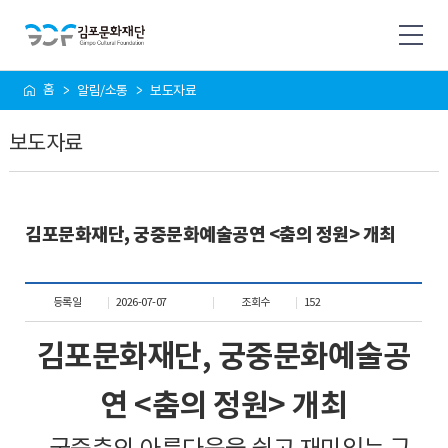
사
홈
알림/소통
보도자료
이
트
보도자료
맵
김포문화재단, 궁중문화예술공연 <춤의 정원> 개최
등록일
2026-07-07
조회수
152
김포문화재단
,
궁중문화예술공
연
<
춤의 정원
>
개최