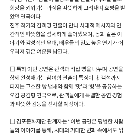
희망을 키워가는 과정을 따뜻하게 그려내며 호평을 받
았던 연극이다
.
진주 작가와 김희영 연출이 만나 시대적 메시지와 인
간적인 따뜻함을 섬세하게 풀어냈으며
,
동화 같은 이
야기와 감성적인 무대
,
배우들의 밀도 높은 연기가 어
우러져 깊은 여운을 남긴다
.
□
특히 이번 공연은 관객과 직접 빵을 나누며 공연을
함께 완성해가는 참여형 연출이 특징이다
.
객석까지
퍼지는 고소한 빵 냄새와 함께
‘
맛
’
과
‘
향
’
을 공유하는
오감 공감형 연극으로
,
관객들에게 특별한 공연 경험
과 따뜻한 감동을 선사할 예정이다
.
□
김포문화재단 관계자는
“
이번 공연은 평범한 사람
들의 이야기를 통해
,
시대의 거대한 변화 속에서도 꺾