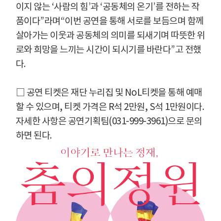
이지 않는
‘
사람의 힘
’
과
‘
공동체의 온기
’
를 전하는 작
품이다
”
라며
“
이번 공연을 통해 서로를 보듬으며 함께
살아가는 이웃과 공동체의 의미를 되새기며 따뜻한 위
로와 희망을 느끼는 시간이 되시기를 바란다
”
고 전했
다
.
□
공연 티켓은 재단 누리집 및
NoL
티켓을 통해 예매
할 수 있으며
,
티켓 가격은
R
석
2
만원
, S
석
1
만원이다
.
자세한 사항은 공연기획팀
(031-999-3961)
으로 문의
하면 된다
.