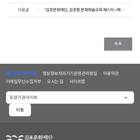
다음글
“김포문화재단, 김포형 문화예술교육 페스타 <예술의 곁, 김포 – 김포를 잇다> 개최”
목록
하
단
개인정보처리방침
영상정보처리기기운영관리방침
이용약관
메
이메일무단수집거부
오시는 길
사이트맵
뉴
및
홈
페
이동
이
지
정
보