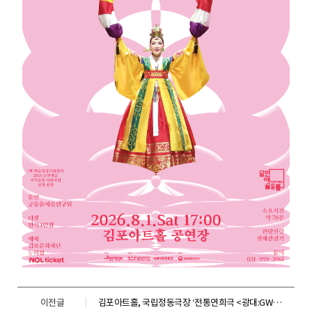
이전글
김포아트홀, 국립정동극장 ‘전통연희극 <광대:GWANGDAE>’ 전석매진으로 성