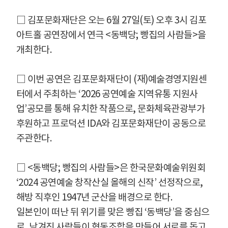
□
김포문화재단은 오는
6
월
27
일
(
토
)
오후
3
시 김포
아트홀 공연장에서 연극
<
동백당
;
빵집의 사람들
>
을
개최한다
.
□
이번 공연은 김포문화재단이
(
재
)
예술경영지원센
터에서 주최하는
‘2026
공연예술 지역유통 지원사
업
’
공모를 통해 유치한 작품으로
,
문화체육관광부가
후원하고 프로덕션
IDA
와 김포문화재단이 공동으로
주관한다
.
□
<
동백당
;
빵집의 사람들
>
은 한국문화예술위원회
‘2024
공연예술 창작산실 올해의 신작
’
선정작으로
,
해방 직후인
1947
년 군산을 배경으로 한다
.
일본인이 떠난 뒤 위기를 맞은 빵집
‘
동백당
’
을 중심으
로
,
남겨진 사람들이 협동조합을 만들어 서로를 돕고