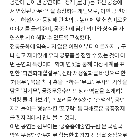
공간에 담아낸 공연이다
.
정재
(
呈才
)
는 조선 궁중에
서 연행된 가무
·
악을 총칭하는 개념으로
,
이번 공연에
서는 해설자가 등장해 관객의 눈높이에 맞춘 흥미로운
이야기를 들려주며
,
궁중춤에 담긴 의미와 상징을 자
연스럽게 이해할 수 있도록 구성했다
.
전통문화에 익숙하지 않은 어린이부터 어른까지 누구
나 쉽고 재미있게 우리 궁중춤을 접할 수 있는 것이 이
번 공연의 특징이다
.
학과 연꽃을 통해 이상세계를 표
현한
‘
학연화대합설무
’,
신라 처용설화를 바탕으로 한
‘
처용무
’,
북을 치며 흥을 더하는
‘
무고
’,
무사의 기상을
담은
‘
검기무
’,
궁중무용수의 의상과 역할을 소개하는
‘
여령 들여다보기
’,
꾀꼬리를 형상화한
‘
춘앵전
’,
공던
지기 놀이를 형상화한
‘
포구락
’
등 다채로운 궁중정재
를 한자리에서 만나볼 수 있다
.
이번 공연을 선보이는
‘
궁중춤예술연구원
’
은 국립국
악원 무용단 안무자로 활동한 최경자 선생을 중심으로