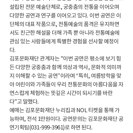
설립된 전문 예술단체로
,
궁중춤의 전통을 이어오며
다양한 공연과 연구를 이어오고 있다
.
이번 공연은 이
단체의 대표 작품으로
,
전통예술의 품격은 유지하면
서도 친근한 해설을 더해 가족 뿐 아니라 전통예술에
관심 있는 사람들에게 특별한 경험을 선사할 예정이
다
.
김포문화재단 관계자는
"
이번 공연은 평소에 보기 힘
든 다양한 궁중춤과 함께 의상과 역사
,
문화적 의미까
지 이해할 수 있는 공연
”
이라며
“
특히
,
여름방학을 맞
아 어린이와 가족들이 우리 전통문화의 아름다움을 자
연스럽게 체험하는 뜻깊은 시간이 되시기를 바란
다
"
고 말했다
.
예매는 김포문화재단 누리집과
NOL
티켓을 통해 가
능하며
,
전석
1
만원이다
.
공연문의는 김포문화재단 공
연기획팀
(031-999-3961)
로 하면 된다
.