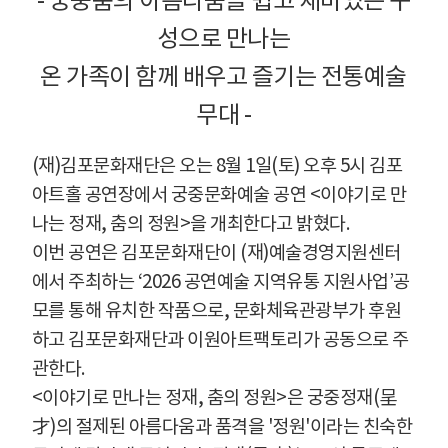
-
궁중춤의 아름다움을 쉽고 재미있는 구
성으로 만나는
온 가족이 함께 배우고 즐기는 전통예술
무대
-
(
재
)
김포문화재단은 오는
8
월
1
일
(
토
)
오후
5
시 김포
아트홀 공연장에서 궁중문화예술 공연
<
이야기로 만
나는 정재
,
춤의 정원
>
을 개최한다고 밝혔다
.
이번 공연은 김포문화재단이
(
재
)
예술경영지원센터
에서 주최하는
‘2026
공연예술 지역유통 지원사업
’
공
모를 통해 유치한 작품으로
,
문화체육관광부가 후원
하고 김포문화재단과 이원아트팩토리가 공동으로 주
관한다
.
<
이야기로 만나는 정재
,
춤의 정원
>
은 궁중정재
(
呈
才
)
의 절제된 아름다움과 품격을
'
정원
'
이라는 친숙한