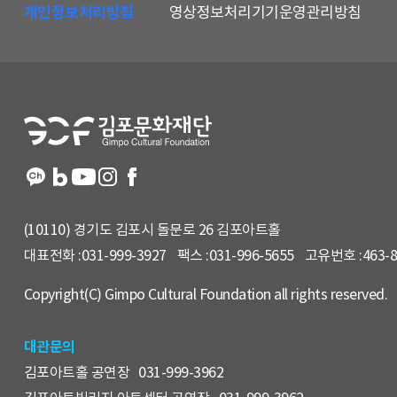
개인정보처리방침
영상정보처리기기운영관리방침
메
뉴
및
홈
페
이
지
정
보
(10110) 경기도 김포시 돌문로 26 김포아트홀
대표전화 :
031-999-3927
팩스 :
031-996-5655
고유번호 :
463-
Copyright(C) Gimpo Cultural Foundation all rights reserved.
대관문의
김포아트홀 공연장
031-999-3962