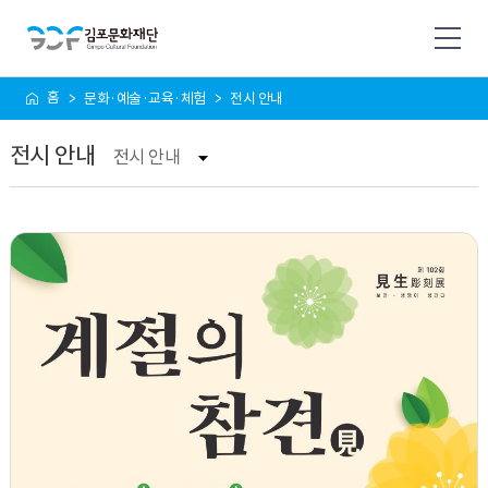
사
홈
문화·예술·교육·체험
전시 안내
이
트
전시 안내
맵
전시 안내