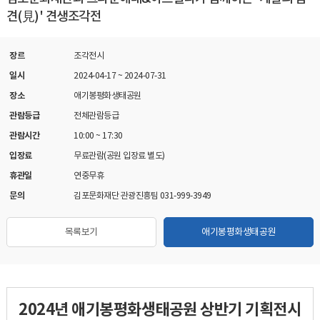
견(見)' 견생조각전
장르
조각전시
일시
2024-04-17
~
2024-07-31
장소
애기봉평화생태공원
관람등급
전체관람등급
관람시간
10:00 ~ 17:30
입장료
무료관람(공원 입장료 별도)
휴관일
연중무휴
문의
김포문화재단 관광진흥팀 031-999-3949
목록보기
애기봉평화생태공원
2024년 애기봉평화생태공원 상반기 기획전시