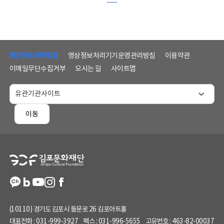
하
단
개인정보처리방침
영상정보처리기기운영관리방침
이용약관
메
이메일무단수집거부
오시는 길
사이트맵
뉴
및
홈
페
이동
이
지
정
보
(10110) 경기도 김포시 돌문로 26 김포아트홀
대표전화 :
031-999-3927
팩스 :
031-996-5655
고유번호 :
463-82-00037