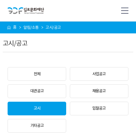
사
홈
알림/소통
고시/공고
이
트
고시/공고
맵
전체
사업공고
대관공고
채용공고
고시
입찰공고
기타공고