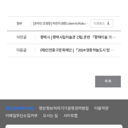
첨부
[온라인 초청장] 자연의 경청 Listen to Nature.jpg
다운로드
이전글
평택시 | 평택시립미술관 건립 관련 「평택미술 기초연구 세미나
다음글
(재)인천중구문화재단 | 「2024 영종하늘도시 밤하늘 빛담길 산책」점등행사
목록
하
단
개인정보처리방침
영상정보처리기기운영관리방침
이용약관
메
이메일무단수집거부
오시는 길
사이트맵
뉴
및