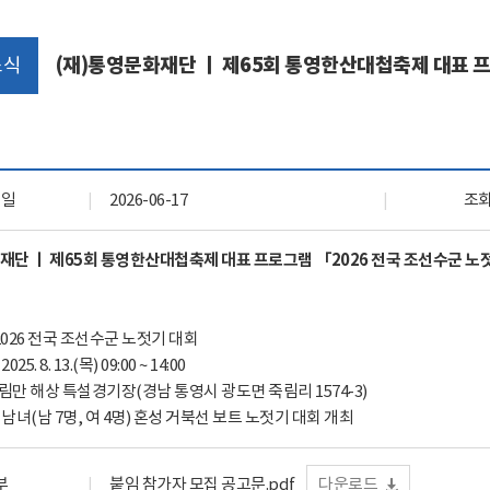
자료실
회원 전용 자료
소식
(재)통영문화재단 ㅣ 제65회 통영한산대첩축제 대표 프
록일
2026-06-17
조
재단 ㅣ 제65회 통영한산대첩축제 대표 프로그램 「2026 전국 조선수군 노
 2026 전국 조선수군 노젓기 대회
5. 8. 13.(목) 09:00 ~ 14:00
림만 해상 특설경기장(경남 통영시 광도면 죽림리 1574-3)
남녀(남 7명, 여 4명) 혼성 거북선 보트 노젓기 대회 개최
부
붙임 참가자 모집 공고문.pdf
다운로드