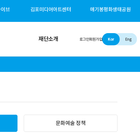
카이브
김포미디어아트센터
애기봉평화생태공원
재단소개
로그인
회원가입
Kor
Eng
인사말
설립 및 비전
조직소개
경영철학
문화예술 정책
경영공시