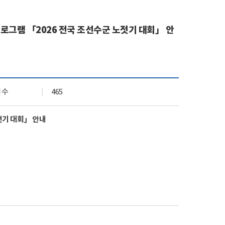
기관 상징 (CI)
실
문화곳간
로그램 「2026 전국 조선수군 노젓기 대회」 안
오시는 길
회수
465
젓기 대회」 안내