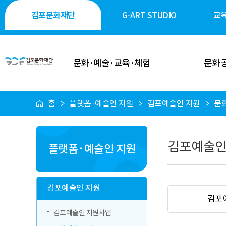
김포문화재단
G-ART STUDIO
교
문화·예술·교육·체험
문화 
홈
플랫폼·예술인 지원
김포예술인 지원
문
이달의 일정
공연·축제
공연 안내
전시·미술
김포예술인
플랫폼·예술인 지원
전시 안내
역사·생태·
축제 안내
시민 소통
김포예술인 지원
김포
행사 안내
시설 대
김포예술인 지원사업