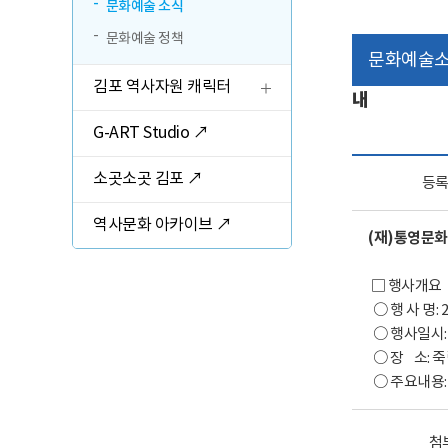
관람 가이드
문화예술 소식
문화예술 정책
예매 안내
문화예술
김포 역사자원 캐릭터
내
교육·체험 신청 ↗
G-ART Studio ↗
한옥 숙박 예약 ↗
소곳소곳 김포 ↗
등
역사문화 아카이브 ↗
(재)통영문화
□ 행사개요
○ 행 사 명:
○ 행사일시: 202
○ 장 소: 죽
○ 주요내용: 
첨