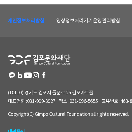
하
단
개인정보처리방침
영상정보처리기기운영관리방침
메
뉴
및
홈
페
이
지
정
보
(10110) 경기도 김포시 돌문로 26 김포아트홀
대표전화 :
031-999-3927
팩스 :
031-996-5655
고유번호 :
463-
Copyright(C) Gimpo Cultural Foundation all rights reserved.
대관문의