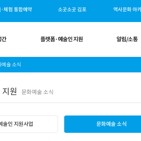
육·체험 통합예약
소곳소곳 김포
역사문화 아
공간
플랫폼·예술인 지원
알림/소통
화예술 소식
 공간
김포예술인 지원
공지사항
 공간
김포 역사자원 캐릭터
고시/공고
 지원
문화예술 소식
체험 공간
G-ART Studio ↗
보도자료
 공간
소곳소곳 김포 ↗
뉴스레터
예술인 지원사업
문화예술 소식
관안내
역사문화 아카이브 ↗
미디어 갤러리