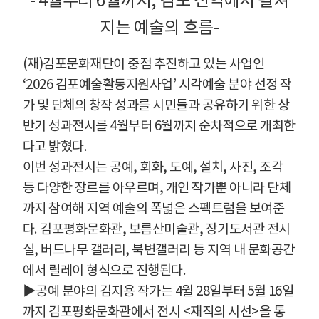
- 4
월부터
6
월까지
,
김포 전역에서 펼쳐
지는 예술의 흐름
-
(
재
)
김포문화재단이 중점 추진하고 있는 사업인
‘2026
김포예술활동지원사업
’
시각예술 분야 선정 작
가 및 단체의 창작 성과를 시민들과 공유하기 위한 상
반기 성과전시를
4
월부터
6
월까지 순차적으로 개최한
다고 밝혔다
.
이번 성과전시는 공예
,
회화
,
도예
,
설치
,
사진
,
조각
등 다양한 장르를 아우르며
,
개인 작가뿐 아니라 단체
까지 참여해 지역 예술의 폭넓은 스펙트럼을 보여준
다
.
김포평화문화관
,
보름산미술관
,
장기도서관 전시
실
,
버드나무 갤러리
,
북변갤러리 등 지역 내 문화공간
에서 릴레이 형식으로 진행된다
.
▶
공예 분야의 김지용 작가는
4
월
28
일부터
5
월
16
일
까지 김포평화문화관에서 전시
<
재직의 시선
>
을 통