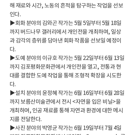
해 재료와 시간
,
노동의 흔적을 탐구하는 작업을 선보
인다
.
▶
회화 분야의 김와곤 작가는
5
월
5
일부터
5
월
18
일
까지 버드나무 갤러리에서 개인전을 개최하며
,
일상
과 감각의 층위를 담아낸 회화 작품을 선보일 예정이
다
.
▶
도예 분야의 이규호 작가는
5
월
22
일부터
6
월
13
일
까지 김포평화문화관에서 개인전을 열고
,
전통과 현
대를 결합한 도예 작업을 통해 조형적 확장을 시도한
다
.
▶
설치 분야의 윤정혜 작가는
6
월
16
일부터
6
월
28
일
까지 보름산미술관에서 전시
<
자연을 입은 비닐
>
을
개최하며
,
인공 재료를 통해 자연과 환경에 대한 메시
지를 전달한다
.
▶
사진 분야의 박영균 작가는
6
월
19
일부터
7
월
4
일