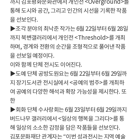
까지 김포평화문화관에서 개인전
<Overground>
를
통해 도시와 공간
,
그리고 인간의 시선을 기록한 작품
을 선보인다
.
▶
조각 분야의 최낙준 작가는
6
월
22
일부터
6
월
28
일
까지 북변갤러리에서 개인전
<Threshold>
를 개최
하며
,
경계와 전환의 순간을 조형적으로 풀어낸 작품
을 선보일 예정이다
.
이와 함께 단체 전시도 이어진다
.
▶
도예 단체 공방도원요는
6
월
22
일부터
6
월
29
일까
지 장기도서관 전시실에서
<
공예의 범주
>
를 개최하
여 공예의 다양한 해석과 확장 가능성을 제시한다
.
또
한
▶
회화 단체 수사랑회는
6
월
23
일부터
6
월
29
일까지
버드나무 갤러리에서
<
일상의 행복을 그리다
>
를 통
해 일상의 소소한 감정을 담은 작품들을 선보인다
.
김포문화재단 관계자는
“
이번 성과전시는 지역 예술