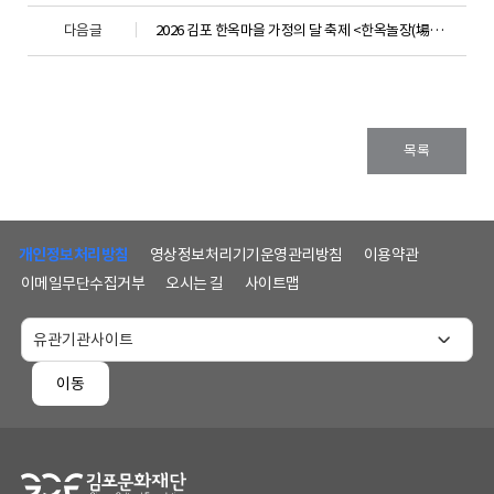
다음글
2026 김포 한옥마을 가정의 달 축제 <한옥놀장(場)> 성료
목록
하
단
개인정보처리방침
영상정보처리기기운영관리방침
이용약관
메
이메일무단수집거부
오시는 길
사이트맵
뉴
및
홈
페
이동
이
지
정
보