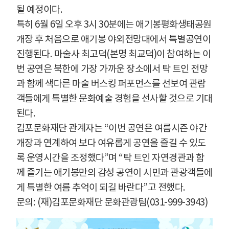
될 예정이다
.
특히
6
월
6
일 오후
3
시
30
분에는 애기봉평화생태공원
개장 후 처음으로 애기봉 야외전망대에서 특별공연이
진행된다
.
마술사 최고덕
(
본명 최교덕
)
이 참여하는 이
번 공연은 북한에 가장 가까운 장소에서 탁 트인 전망
과 함께 색다른 마술 버스킹 퍼포먼스를 선보여 관람
객들에게 특별한 문화예술 경험을 선사할 것으로 기대
된다
.
김포문화재단 관계자는
“
이번 공연은 여름시즌 야간
개장과 연계하여 보다 여유롭게 공연을 즐길 수 있도
록 운영시간을 조정했다
”
며
“
탁 트인 자연경관과 함
께 즐기는 애기봉만의 감성 공연이 시민과 관광객들에
게 특별한 여름 추억이 되길 바란다
”
고 전했다
.
문의
: (
재
)
김포문화재단 문화관광팀
(031-999-3943)