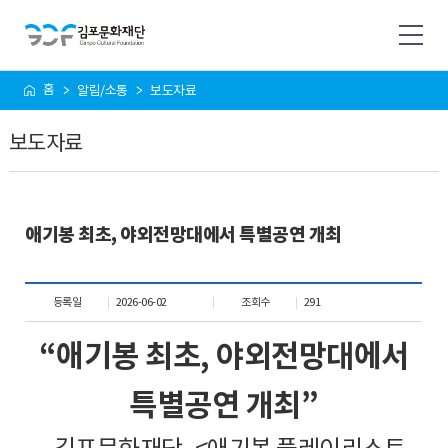
사
홈
알림/소통
보도자료
이
트
보도자료
맵
애기봉 최초, 야외전망대에서 특별공연 개최
등록일
2026-06-02
조회수
291
“
애기봉 최초
,
야외전망대에서
특별공연 개최
”