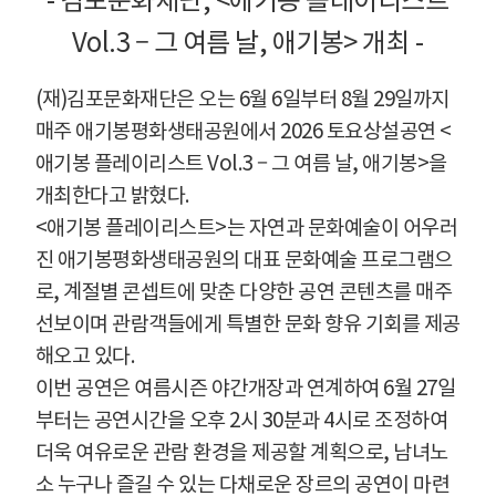
-
김포문화재단
, <
애기봉 플레이리스트
Vol.3
–
그 여름 날
,
애기봉
>
개최
-
(
재
)
김포문화재단은 오는
6
월
6
일부터
8
월
29
일까지
매주 애기봉평화생태공원에서
2026
토요상설공연
<
애기봉 플레이리스트
Vol.3
–
그 여름 날
,
애기봉
>
을
개최한다고 밝혔다
.
<
애기봉 플레이리스트
>
는 자연과 문화예술이 어우러
진 애기봉평화생태공원의 대표 문화예술 프로그램으
로
,
계절별 콘셉트에 맞춘 다양한 공연 콘텐츠를 매주
선보이며 관람객들에게 특별한 문화 향유 기회를 제공
해오고 있다
.
이번 공연은 여름시즌 야간개장과 연계하여
6
월
27
일
부터는 공연시간을 오후
2
시
30
분과
4
시로 조정하여
더욱 여유로운 관람 환경을 제공할 계획으로
,
남녀노
소 누구나 즐길 수 있는 다채로운 장르의 공연이 마련