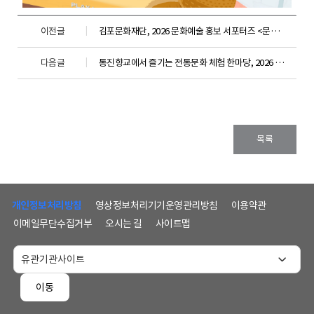
이전글
김포문화재단, 2026 문화예술 홍보 서포터즈 <문화G기> 6기 발대식 개최
다음글
통진향교에서 즐기는 전통문화 체험 한마당, 2026 통진가화 : 通津佳話 개최
목록
하
단
개인정보처리방침
영상정보처리기기운영관리방침
이용약관
메
이메일무단수집거부
오시는 길
사이트맵
뉴
및
홈
페
이동
이
지