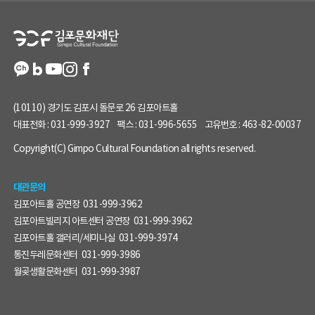
정
보
(10110) 경기도 김포시 돌문로 26 김포아트홀
대표전화 :
031-999-3927
팩스 :
031-996-5655
고유번호 :
463-82-00037
Copyright(C) Gimpo Cultural Foundation all rights reserved.
대관문의
김포아트홀 공연장
031-999-3962
김포아트빌리지 아트센터 공연장
031-999-3962
김포아트홀 갤러리/세미나실
031-999-3974
통진두레문화센터
031-999-3986
월곶생활문화센터
031-999-3987