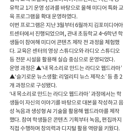
유학교
1
기 운영 성과를 바탕으로 올해 미디어 특화 교
육 프로그램을 확대 운영하였다
.
이번 프로그램은 지난
3
월부터
6
월까지 김포미디어아
트센터에서 진행되었으며
,
관내 초등학교
4~6
학년 학
생들이 참여해 미디어 콘텐츠 제작 전 과정을 체험했
다
.
교육은 센터의 영상 스튜디오와 라디오 스튜디오
등 전문 시설을 활용해 실습 중심으로 운영되었다
.
운영 과정은
▲
‘
내 목소리로 만드는 라디오 웹드라마
’
▲
‘
슬기로운 뉴스생활
:
리얼리티 뉴스 제작소
’
등 총
2
개 과정으로 구성됐다
.
‘
내 목소리로 만드는 라디오 웹드라마
’
과정에서는 학
생들이 자신의 이야기를 바탕으로 대본을 작성하고 음
성 녹음과 생성형
AI
기술을 활용해 웹드라마를 제작
했다
.
참여 학생들은 콘텐츠 기획부터 녹음
,
편집까지
직접 수행하며 창의력과 디지털 활용 역량을 키웠다
.