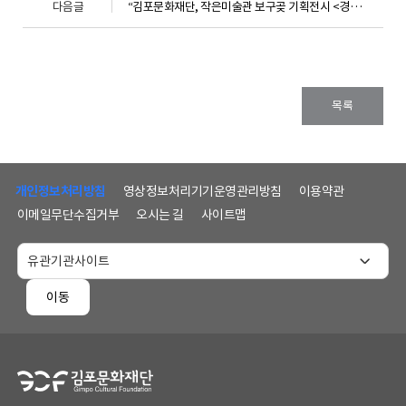
다음글
“김포문화재단, 작은미술관 보구곶 기획전시 <경계 너머의 산: 보구곶에서 다시 바라보다> 개최”
목록
하
단
개인정보처리방침
영상정보처리기기운영관리방침
이용약관
메
이메일무단수집거부
오시는 길
사이트맵
뉴
및
홈
페
이동
이
지
정
보