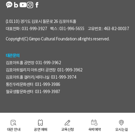
(10110) 경기도 김포시 돌문로 26 김포아트홀
대표전화 :
031-999-3927
팩스 :
031-996-5655
고유번호 :
463-82-00037
Copyright(C) Gimpo Cultural Foundation all rights reserved.
대관문의
김포아트홀 공연장
031-999-3962
김포아트빌리지 아트센터 공연장
031-999-3962
김포아트홀 갤러리/세미나실
031-999-3974
통진두레문화센터
031-999-3986
월곶생활문화센터
031-999-3987
대관 안내
공연 예매
교육신청
숙박예약
오시는길