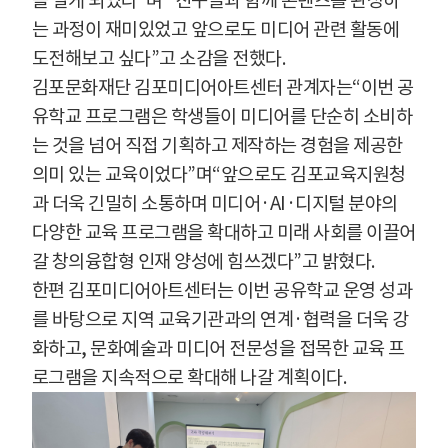
을 알게 되었다
”
며
“
친구들과 함께 콘텐츠를 완성하
는 과정이 재미있었고 앞으로도 미디어 관련 활동에
도전해보고 싶다
”
고 소감을 전했다
.
김포문화재단 김포미디어아트센터 관계자는
“
이번 공
유학교 프로그램은 학생들이 미디어를 단순히 소비하
는 것을 넘어 직접 기획하고 제작하는 경험을 제공한
의미 있는 교육이었다
”
며
“
앞으로도 김포교육지원청
과 더욱 긴밀히 소통하며 미디어
·AI·
디지털 분야의
다양한 교육 프로그램을 확대하고 미래 사회를 이끌어
갈 창의융합형 인재 양성에 힘쓰겠다
”
고 밝혔다
.
한편 김포미디어아트센터는 이번 공유학교 운영 성과
를 바탕으로 지역 교육기관과의 연계
·
협력을 더욱 강
화하고
,
문화예술과 미디어 전문성을 접목한 교육 프
로그램을 지속적으로 확대해 나갈 계획이다
.