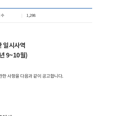
기관 상징 (CI)
실
문화곳간
회수
1,298
오시는 길
단 일시사역
년
9~10
월
)
관한 사항을
다음과 같이 공고합니다
.