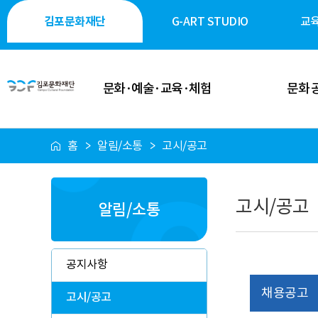
김포문화재단
G-ART STUDIO
교
문화·예술·교육·체험
문화 
홈
알림/소통
고시/공고
이달의 일정
공연·축제
공연 안내
전시·미술
고시/공고
알림/소통
전시 안내
역사·생태·
축제 안내
시민 소통
공지사항
행사 안내
시설 대
채용공고
고시/공고