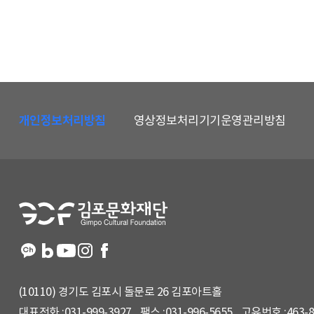
하
단
개인정보처리방침
영상정보처리기기운영관리방침
메
뉴
및
홈
페
이
지
정
보
(10110) 경기도 김포시 돌문로 26 김포아트홀
대표전화 :
031-999-3927
팩스 :
031-996-5655
고유번호 :
463-