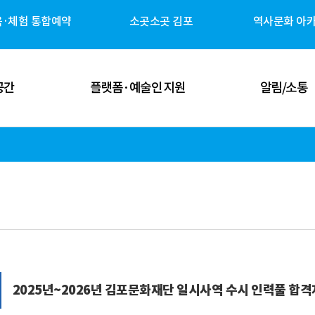
육·체험 통합예약
소곳소곳 김포
역사문화 아
공간
플랫폼·예술인 지원
알림/소통
 공간
김포예술인 지원
공지사항
 공간
김포 역사자원 캐릭터
고시/공고
체험 공간
G-ART Studio ↗
보도자료
 공간
소곳소곳 김포 ↗
뉴스레터
관안내
역사문화 아카이브 ↗
미디어 갤러리
2025년~2026년 김포문화재단 일시사역 수시 인력풀 합격자 