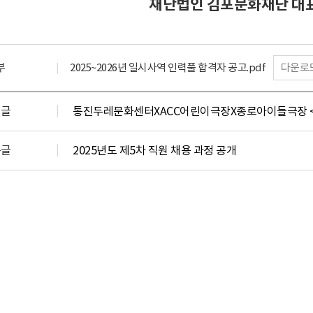
재단법인 김포문화재단 대
부
2025~2026년 일시사역 인력풀 합격자 공고.pdf
다운로
전글
통진두레문화센터XACC어린이극장X종로아이들극장 <2
음글
2025년도 제5차 직원 채용 과정 공개