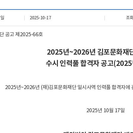
자료실
회원 전용 자료
록일
2025-10-17
조
 공고 제
2025-66
호
2025
년
~2026
년 김포문화재
수시 인력풀 합격자
공고
(2025
2025
년
~2026
년
(
재
)
김포문화재단 일시사역 인력풀 합격자에 
2025
년
10
월
17
일