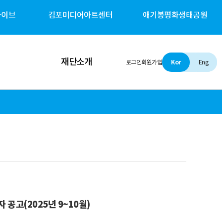
카이브
김포미디어아트센터
애기봉평화생태공원
재단소개
로그인
회원가입
Kor
Eng
인사말
설립 및 비전
조직소개
경영철학
경영공시
공고(2025년 9~10월)