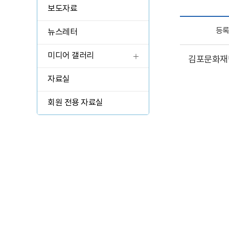
관람 가이드
보도자료
예매 안내
등
뉴스레터
교육·체험 신청 ↗
미디어 갤러리
김포문화재단
한옥 숙박 예약 ↗
자료실
회원 전용 자료실