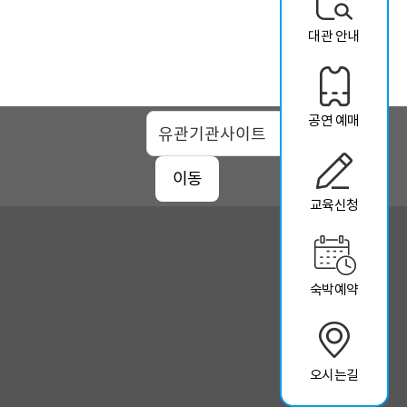
대관 안내
공연 예매
맵
이동
교육신청
숙박예약
오시는길