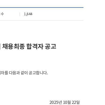
기관 상징 (CI)
실
문화곳간
회수
1,644
오시는 길
 채용
최종 합격자 공고
격자를 다음과 같이 공고합니다
.
2025
년
10
월
22
일