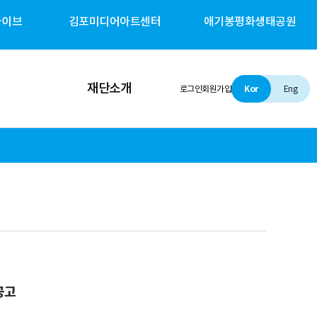
카이브
김포미디어아트센터
애기봉평화생태공원
재단소개
로그인
회원가입
Kor
Eng
인사말
설립 및 비전
조직소개
경영철학
경영공시
공고