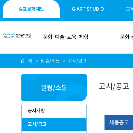
김포문화재단
G-ART STUDIO
교
문화·예술·교육·체험
문화 
홈
알림/소통
고시/공고
이달의 일정
공연·축제
공연 안내
전시·미술
고시/공고
알림/소통
전시 안내
역사·생태·
축제 안내
시민 소통
공지사항
행사 안내
시설 대
채용공고
고시/공고