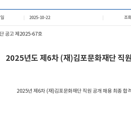
자료실
회원 전용 자료
록일
2025-10-22
조
 공고 제
2025-67
호
2025
년도 제
6
차
(
재
)
김포문화재단 직원
2025
년 제
6
차
(
재
)
김포문화재단 직원 공개 채용 최종 합