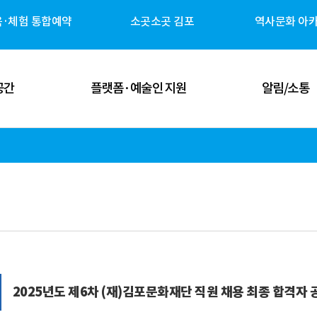
육·체험 통합예약
소곳소곳 김포
역사문화 아
공간
플랫폼·예술인 지원
알림/소통
 공간
김포예술인 지원
공지사항
 공간
김포 역사자원 캐릭터
고시/공고
체험 공간
G-ART Studio ↗
보도자료
 공간
소곳소곳 김포 ↗
뉴스레터
관안내
역사문화 아카이브 ↗
미디어 갤러리
2025년도 제6차 (재)김포문화재단 직원 채용 최종 합격자 