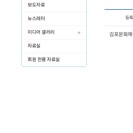
관람 가이드
보도자료
예매 안내
등
뉴스레터
교육·체험 신청 ↗
미디어 갤러리
김포문화재단
한옥 숙박 예약 ↗
자료실
회원 전용 자료실