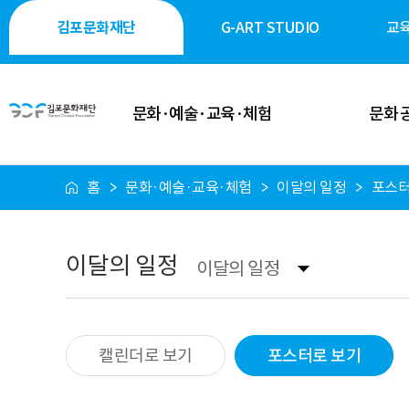
김포문화재단
G-ART STUDIO
교
문화·예술·교육·체험
문화 
홈
문화·예술·교육·체험
이달의 일정
포스터
이달의 일정
공연·축제
공연 안내
전시·미술
이달의 일정
이달의 일정
전시 안내
역사·생태·
축제 안내
시민 소통
캘린더로 보기
포스터로 보기
행사 안내
시설 대