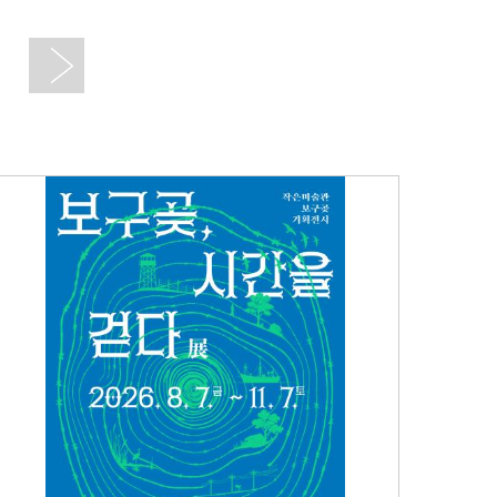
기관 상징 (CI)
실
문화곳간
오시는 길