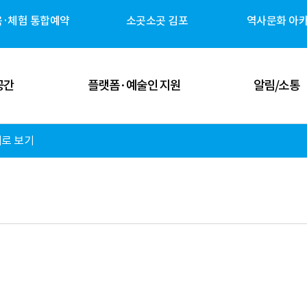
육·체험 통합예약
소곳소곳 김포
역사문화 아
공간
플랫폼·예술인 지원
알림/소통
로 보기
 공간
김포예술인 지원
공지사항
 공간
김포 역사자원 캐릭터
고시/공고
체험 공간
G-ART Studio ↗
보도자료
 공간
소곳소곳 김포 ↗
뉴스레터
관안내
역사문화 아카이브 ↗
미디어 갤러리