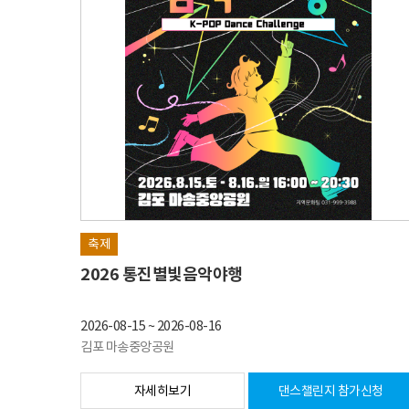
축제
2026 통진별빛음악야행
2026-08-15
~
2026-08-16
김포 마송중앙공원
자세히보기
댄스챌린지 참가신청