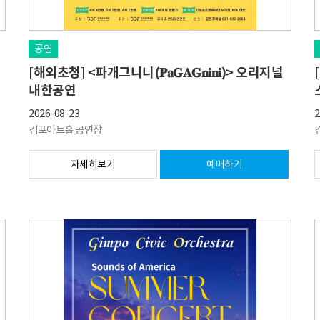
공연
[해외초청] <파개그니니(𝐏𝐚𝐆𝐀𝐆𝐧𝐢𝐧𝐢)> 오리지널
내한공연
2026-08-23
2
김포아트홀 공연장
자세히보기
예매하기