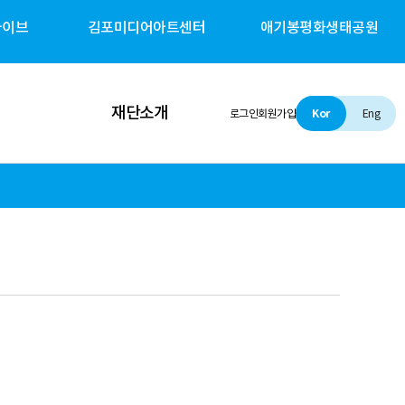
카이브
김포미디어아트센터
애기봉평화생태공원
재단소개
로그인
회원가입
Kor
Eng
인사말
설립 및 비전
조직소개
경영철학
경영공시